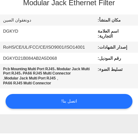
Modular Jack Ethernet Filter
جولة
مكان المنشأ:
دونغقوان الصين
في
اسم العلامة
DGKYD
المعمل
التجارية:
إصدار الشهادات:
RoHS/CE/UL/FCC/CE/ISO9001/ISO14001
مراقبة
رقم الموديل:
DGKYD21B084AB2A5D068
الجودة
تسليط الضوء:
Pcb Mounting Multi Port RJ45، Modular Jack Multi
Port RJ45، PA66 RJ45 Multi Connector
,
,
Modular Jack Multi Port RJ45
PA66 RJ45 Multi Connector
اتصل
بنا
اتصل بنا!
اطلب
اقتباس