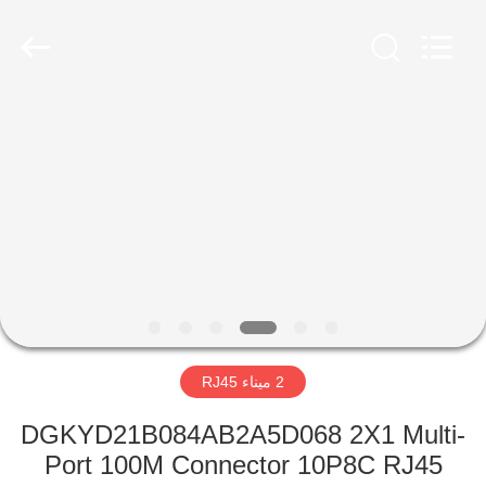
Keyouda
Electronic
Technology
Co.,ltd.
All
Rights
Reserved.
الصفحة
الرئيسية
منتجات
عرض
الواقع
الافتراضي
2 ميناء RJ45
معلومات
DGKYD21B084AB2A5D068 2X1 Multi-
Port 100M Connector 10P8C RJ45
عنا