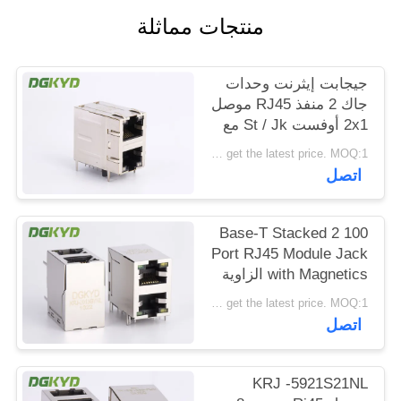
خريطة
منتجات مماثلة
الموقع
جيجابت إيثرنت وحدات
جاك 2 منفذ RJ45 موصل
سياسة
2x1 أوفست St / Jk مع
الخصوصية
المصابيح
Please contact us to get the latest price. MOQ:1 قطعة
اتصل
100 Base-T Stacked 2
Port RJ45 Module Jack
with Magnetics الزاوية
اليمنى Dip Mount
Please contact us to get the latest price. MOQ:1 قطعة
اتصل
KRJ -5921S21NL