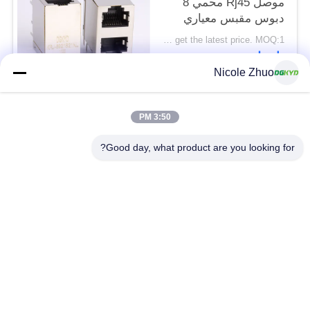
موصل Rj45 محمي 8
دبوس مقبس معياري
2x1 مقبس تكديس
Please contact us to get the latest price. MOQ:1 قطعة
اتصل
Nicole Zhuo
فئات شعبية
جميع
3:50 PM
Good day, what product are you looking for?
موصل إيثرنت RJ45
RJ45 موصل محمية
RJ45 موصلات متعددة
ميناء RJ45 واحدة
الموصل
CAT6 موصل RJ45
RJ11 جاك
RJ45 مع محول
منفذ RJ45 SMD