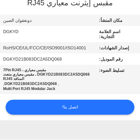
مقبس إيثرنت معياري RJ45
جولة
مكان المنشأ:
دونغقوان الصين
في
اسم العلامة
DGKYD
المعمل
التجارية:
إصدار الشهادات:
RoHS/CE/UL/FCC/CE/ISO9001/ISO14001
مراقبة
رقم الموديل:
DGKYD21B083DC2A5DQ068
الجودة
تسليط الضوء:
مقبس معياري 7Pin RJ45 ،
DGKYD21B083DC2A5DQ068 ، مقبس معياري متعدد
المنافذ RJ45
,
,
DGKYD21B083DC2A5DQ068
اتصل
Multi Port RJ45 Modular Jack
بنا
اتصل بنا!
اطلب
اقتباس