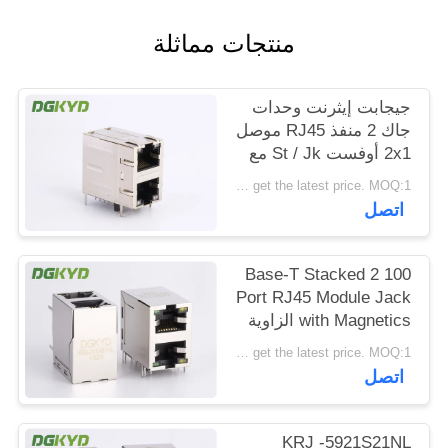
خريطة
منتجات مماثلة
الموقع
جيجابت إيثرنت وحدات
سياسة
جاك 2 منفذ RJ45 موصل
الخصوصية
2x1 أوفست St / Jk مع
المصابيح
Please contact us to get the latest price. MOQ:1 قطعة
اتصل
100 Base-T Stacked 2
Port RJ45 Module Jack
with Magnetics الزاوية
اليمنى Dip Mount
Please contact us to get the latest price. MOQ:1 قطعة
اتصل
KRJ -5921S21NL