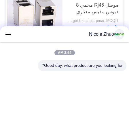
موصل Rj45 محمي 8
دبوس مقبس معياري
2x1 مقبس تكديس
Please contact us to get the latest price. MOQ:1 قطعة
اتصل
Nicole Zhuo
فئات شعبية
جميع
3:59 AM
Good day, what product are you looking for?
موصل إيثرنت RJ45
RJ45 موصل محمية
RJ45 موصلات متعددة
ميناء RJ45 واحدة
الموصل
CAT6 موصل RJ45
RJ11 جاك