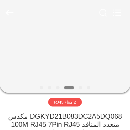
Keyouda
Electronic
Technology
Co.,ltd.
All
Rights
Reserved.
الصفحة
الرئيسية
منتجات
عرض
الواقع
الافتراضي
2 ميناء RJ45
معلومات
DGKYD21B083DC2A5DQ068 مكدس
متعدد المنافذ 100M RJ45 7Pin RJ45
عنا