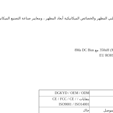
لبي المظهر والخصائص الميكانيكية أبعاد المظهر ، ومعايير صناعة التصنيع الميكاني
DGKYD / OEM / ODM
بنفايات / CE / FCC / CE /
ISO9001 / ISO14001
لموصل
جاك