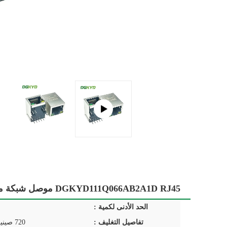
DGKYD111Q066AB2A1D RJ45 موصل شبكة مع مصباح لا شظايا إيثرنت جيجابت واجهة كتلة وحدات متكاملة
الحد الأدنى لكمية :
تفاصيل التغليف :
720 صينية في الكرتون