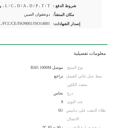
شروط الدفع :
دونغقوان الصين
مكان المنشأ:
/FCC/CE/ISO9001/ISO14001
إصدار الشهادات:
معلومات تفصيلية
نوع المنتج:
موصل RJ45 1000M
نمط جبل ثنائي الفينيل
تراجع
متعدد الكلور:
درع:
نحاس
عدد النوى:
8
طلاء الذهب على دبابيس
6U
الاتصال:
درجة حرارة التخزين:
- 40 ~ 85 ℃