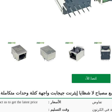
ﺎﺘﺼﻟ ﺍﻶﻧ
تفاوض
الأسعار :
ct us to get the latest price.
وقت التسليم :