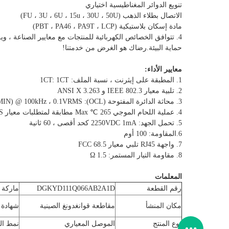
تنويع الدوائر المغناطيسية اختياري
الاتصال بطلاء الذهب (FU ، 3U ، 6U ، 15u ، 30U ، 50U)
مادة إسكان بلاستيكية (PBT ، PA46 ، PA9T ، LCP)
4. تتوافق الخصائص الكهربائية للمنتجات مع معايير الصناعة ، وي
حماية البيئة.رضاك هو الغرض من خدمتنا!
معايير الأداء:
1. المطبقة على إيثرنت ، نسبة الملف: 1CT: 1CT
2. تلبية معيار IEEE 802.3 و ANSI X 3.263
3. محاثة الدائرة المفتوحة (OCL): 350uH (MIN) @ 100kHz ، 0.1VRMS مع 8Ma DC Bias
4. عملية اللحام الموجي 265 ℃ Max مطابقة لمتطلبات معيار EU ROHS
5. تحمل الجهد: 2250VDC 1mA كحد أقصى ، 60 ثانية
6.المقاومة: 100 أوم
7. واجهة RJ45 تلبي معيار FCC 68.5
8. مقاومة التيار المستمر: 1.5 Ω
المعلمات
رقم القطعة
DGKYD111Q066AB2A1D
ماركة
مكان المنشأ
مقاطعة قوانغدونغ الصينية
شهادة
نوع المنتج
الموصل المعياري
نمط ا