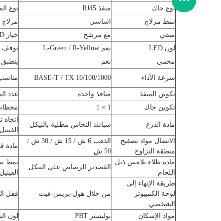
نوع جاك
منفذ RJ45
نوع ال
نمط مزلاج
اساسي
مزلاج
منقي
مع مرشح
خيار LED
لون LED
نعم L-Green / R-Yellow
توقف ا
محمي
نعم
ينطبق 
سرعة الأداء
10/100/1000 BASE-T / TX
مناسب 
تكوين المنفذ
منافذ واحدة
عدد ال
تكوين جاك
1 × 1
محطات 
اتجاه ت
مادة الدرع
سبائك النحاس مطلية بالنيكل
الفينيل
الاتصال مواد تصفيح
الذهب 6 ش / 15 ش / 30 ش /
مادة قا
منطقة التزاوج
50 ش
مادة طلاء تلامس ذيل
نمط تص
القصدير الرصاص على النيكل
اللحام
الفينيل
طريقة الإنهاء إلى
لوحة الكمبيوتر
من خلال هول-بريس-فيت
قفل ال
الشخصي
مواد الإسكان
بوليستر PBT
لون ال