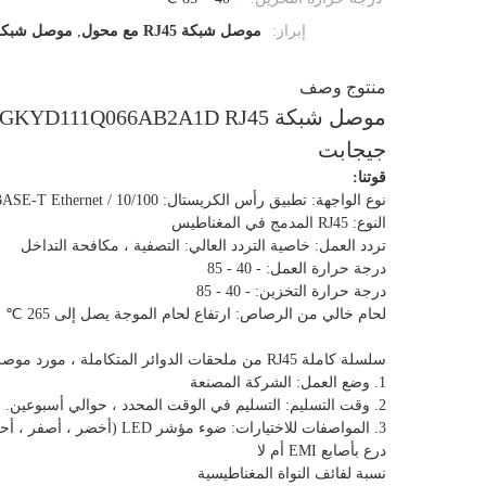
إبراز:
موصل شبكة RJ45 مع محول
,
موصل شبكة RJ45 مع مص
منتوج وصف
جيجابت
قوتنا:
نوع الواجهة: تطبيق رأس الكريستال: 10/100 / 1000BASE-T Ethernet
النوع: RJ45 المدمج في المغناطيس
تردد العمل: خاصية التردد العالي: التصفية ، مكافحة التداخل
درجة حرارة العمل: - 40 - 85
درجة حرارة التخزين: - 40 - 85
لحام خالي من الرصاص: ارتفاع لحام الموجة يصل إلى 265 ℃
سلسلة كاملة RJ45 من ملحقات الدوائر المتكاملة ، مورد موصل شبكة RJ45 مباشرة
1. وضع العمل: الشركة المصنعة
2. وقت التسليم: التسليم في الوقت المحدد ، حوالي أسبوعين.
3. المواصفات للاختيارات: ضوء مؤشر LED (أخضر ، أصفر ، أحمر ، برتقالي ، أزرق ، ثنائي اللون LED)
درع بأصابع EMI أم لا
نسبة لفائف النواة المغناطيسية