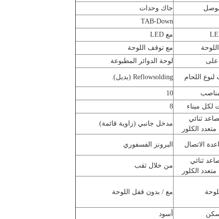
موصل
جاك وحدات
TAB-Down
مع LED
للوحة
مع توقف اللوحة
على
لوحة الدوائر المطبوعة
لنوع اللحام
Reflowsolding (بديل).
مناصب
10
لكل ميناء
8
صاعد ثنائي
مدخل جانبي (زاوية قائمة)
 متعدد الكلور
عدة الاتصال
البرونز الفسفوري
اعد ثنائي
من خلال ثقب
 متعدد الكلور
لوحة
مع / بدون قفل اللوحة
سكن
أسود