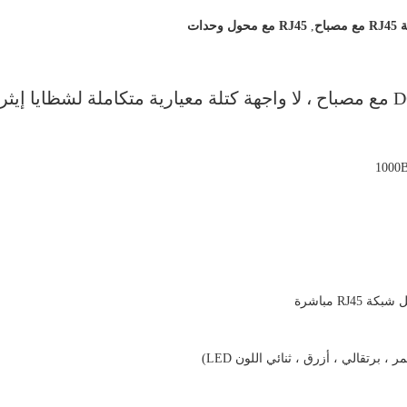
باح
,
RJ45 مع محول وحدات
موصل شبكة DGKYD111Q066AB2A1D RJ45 مع مصباح ، لا واجهة كتلة معيارية متكاملة لشظايا إ