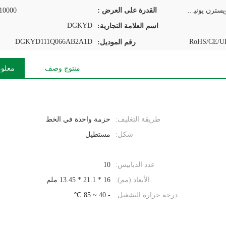
L / C ، D / A ، D / P ، T / T ، ويسترن يونيون ، موني جرام
القدرة على العرض :
10000 قطعة / يوم
DGKYD
اسم العلامة التجارية:
DGKYD111Q066AB2A1D
RoHS/CE/UL
رقم الموديل:
منتوج وصف
معلوم
طريقة التغليف:
حزمة واحدة في الخط
شكل:
مستطيل
عدد الدبابيس:
10
الأبعاد (مم):
16 * 21.1 * 13.45 ملم
درجة حرارة التشغيل:
- 40 ~ 85 ℃