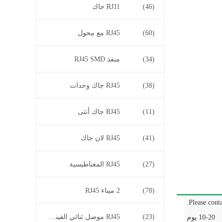
(46)
RJ11 جاك
(60)
RJ45 مع محول
(34)
منفذ RJ45 SMD
(38)
RJ45 جاك وحدات
(11)
RJ45 جاك أنثى
(41)
RJ45 لان جاك
(27)
RJ45 المغناطيسية
(78)
2 ميناء RJ45
Please conta
(23)
RJ45 موصل ثنائي الفينيل متعدد الكلور
10-20 يوم