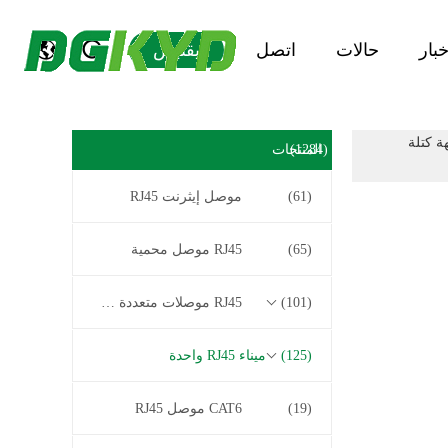
خبار
حالات
اتصل
يقتبس
جهة كتلة
(1284)
المنتجات
(61)
موصل إيثرنت RJ45
(65)
RJ45 موصل محمية
(101)
RJ45 موصلات متعددة الموصل
(125)
ميناء RJ45 واحدة
(19)
CAT6 موصل RJ45