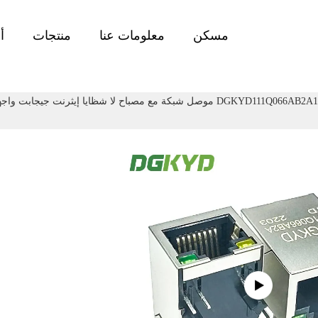
مسكن
معلومات عنا
منتجات
أ
DGKYD111Q066AB2A1D RJ45 موصل شبكة مع مصباح لا شظايا إيثرنت جيجابت وا