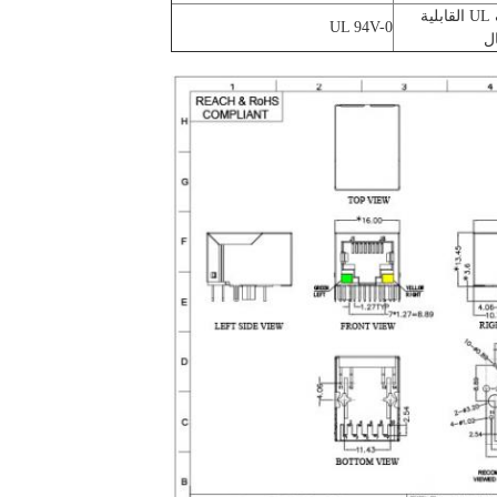
تصنيف UL القابلية
UL 94V-0
ل