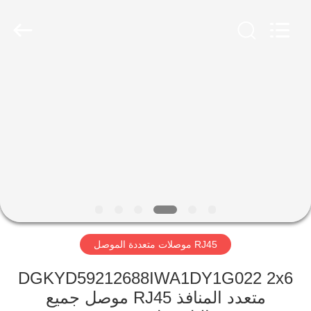
Keyouda
Electronic
Technology
Co.,ltd.
All
Rights
Reserved.
الصفحة
الرئيسية
منتجات
عرض
الواقع
الافتراضي
RJ45 موصلات متعددة الموصل
معلومات
DGKYD59212688IWA1DY1G022 2x6
متعدد المنافذ RJ45 موصل جميع
عنا