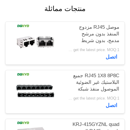
خريطة
منتجات مماثلة
الموقع
موصل RJ45 مزدوج
المنفذ بدون مرشح
سياسة
مدمج، بدون شريط
الخصوصية
ضوئي، دبوس حماية
Please contact us to get the latest price. MOQ:1 قطعة
أمامي 4.57 مم
اتصل
DGKYD112B035HWA1D13
RJ45 1X8 8P8C جميع
البلاستيك غير الضوئية
الموصول منفذ شبكة
DGKYD561888IWA1DY1022
Please contact us to get the latest price. MOQ:1 قطعة
اتصل
KRJ-415GYZNL quad