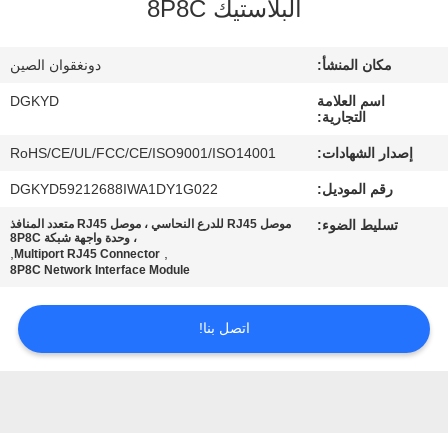
البلاستيك 8P8C
جولة
مكان المنشأ:
دونغقوان الصين
في
اسم العلامة
DGKYD
المعمل
التجارية:
إصدار الشهادات:
RoHS/CE/UL/FCC/CE/ISO9001/ISO14001
مراقبة
رقم الموديل:
DGKYD59212688IWA1DY1G022
الجودة
تسليط الضوء:
موصل RJ45 للدرع النحاسي ، موصل RJ45 متعدد المنافذ
، وحدة واجهة شبكة 8P8C
,
,
Multiport RJ45 Connector
8P8C Network Interface Module
اتصل
بنا
اتصل بنا!
اطلب
اقتباس