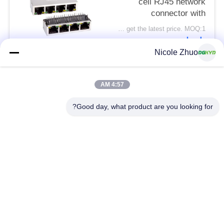
cell RJ45 network
connector with
100Mbps integrated
Please contact us to get the latest price. MOQ:1 قطعة
Ethernet filtering
اتصل
shielding strip light
Nicole Zhuo
فئات شعبية
جميع
4:57 AM
Good day, what product are you looking for?
موصل إيثرنت RJ45
RJ45 موصل محمية
RJ45 موصلات متعددة
ميناء RJ45 واحدة
الموصل
CAT6 موصل RJ45
RJ11 جاك
RJ45 مع محول
منفذ RJ45 SMD