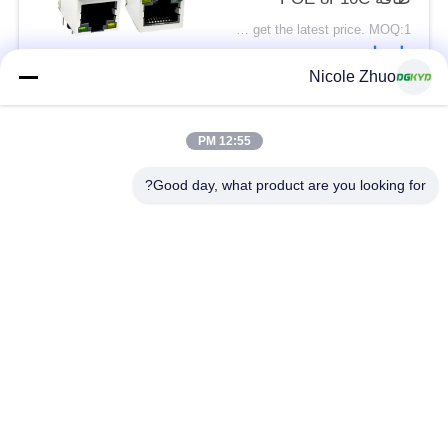
DGKYD111Q334AB2A1DP
Please contact us to get the latest price. MOQ:1 قطعة
اتصل
Nicole Zhuo
فئات شعبية
جميع
12:55 PM
Good day, what product are you looking for?
موصل إيثرنت RJ45
RJ45 موصل محمية
RJ45 موصلات متعددة
ميناء RJ45 واحدة
الموصل
CAT6 موصل RJ45
RJ11 جاك
RJ45 مع محول
منفذ RJ45 SMD