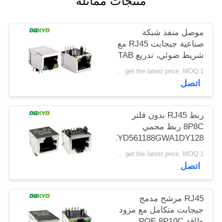
منتجات مماثلة
خريطة
الموقع
موصل منفذ شبكة
صناعية جيجابت RJ45 مع
شريط ضوئي، تدريع TAB
سياسة
DOWN
Please contact us to get the latest price. MOQ:1 قطعة
الخصوصية
DGKYD111Q042AB2A1D
اتصل
ربط RJ45 بدون فلتر
8P8C ربط محمي
DGKYD561188GWA1DY128
Please contact us to get the latest price. MOQ:1 قطعة
اتصل
RJ45 مرشح مدمج
جيجابت متكامل مع مزود
طاقة POE 8P10C