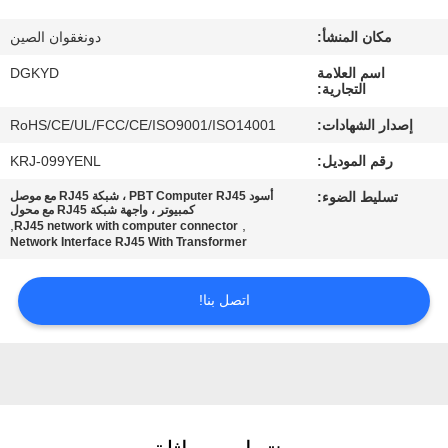
مكان المنشأ:
دونغقوان الصين
جولة
اسم العلامة
DGKYD
في
التجارية:
المعمل
إصدار الشهادات:
RoHS/CE/UL/FCC/CE/ISO9001/ISO14001
رقم الموديل:
KRJ-099YENL
مراقبة
تسليط الضوء:
أسود PBT Computer RJ45 ، شبكة RJ45 مع موصل
الجودة
كمبيوتر ، واجهة شبكة RJ45 مع محول
,
,
RJ45 network with computer connector
Network Interface RJ45 With Transformer
اتصل
اتصل بنا!
بنا
اطلب
اقتباس