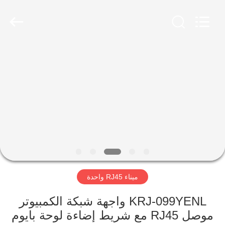
Keyouda
Electronic
Technology
Co.,ltd.
All
Rights
Reserved.
الصفحة
الرئيسية
منتجات
عرض
الواقع
الافتراضي
ميناء RJ45 واحدة
معلومات
KRJ-099YENL واجهة شبكة الكمبيوتر
موصل RJ45 مع شريط إضاءة لوحة بايوم
عنا