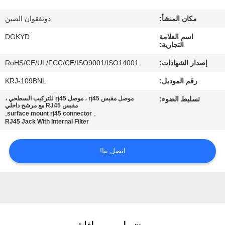
مكان المنشأ:
دونغقوان الصين
جولة
اسم العلامة
DGKYD
في
التجارية:
المعمل
إصدار الشهادات:
RoHS/CE/UL/FCC/CE/ISO9001/ISO14001
رقم الموديل:
KRJ-109BNL
مراقبة
تسليط الضوء:
موصل مقبس rj45 ، موصل rj45 للتركيب السطحي ،
الجودة
مقبس RJ45 مع مرشح داخلي
,
,
surface mount rj45 connector
RJ45 Jack With Internal Filter
اتصل
اتصل بنا!
بنا
اطلب
اقتباس