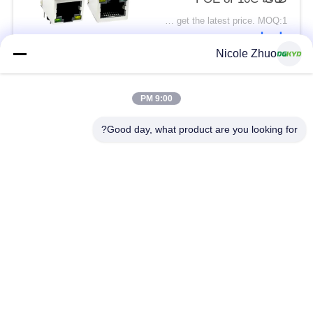
DGKYD111Q334AB2A1DP
Please contact us to get the latest price. MOQ:1 قطعة
اتصل
Nicole Zhuo
فئات شعبية
جميع
9:00 PM
Good day, what product are you looking for?
موصل إيثرنت RJ45
RJ45 موصل محمية
RJ45 موصلات متعددة
ميناء RJ45 واحدة
الموصل
CAT6 موصل RJ45
RJ11 جاك
RJ45 مع محول
منفذ RJ45 SMD