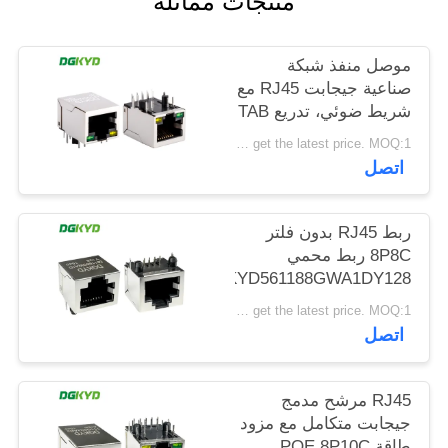
منتجات مماثلة
خريطة
الموقع
موصل منفذ شبكة
صناعية جيجابت RJ45 مع
شريط ضوئي، تدريع TAB
سياسة
DOWN
Please contact us to get the latest price. MOQ:1 قطعة
الخصوصية
DGKYD111Q042AB2A1D
اتصل
ربط RJ45 بدون فلتر
8P8C ربط محمي
DGKYD561188GWA1DY128
Please contact us to get the latest price. MOQ:1 قطعة
اتصل
RJ45 مرشح مدمج
جيجابت متكامل مع مزود
طاقة POE 8P10C