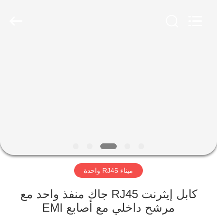
Keyouda
Electronic
Technology
Co.,ltd.
All
Rights
Reserved.
الصفحة
الرئيسية
منتجات
عرض
الواقع
الافتراضي
ميناء RJ45 واحدة
معلومات
كابل إيثرنت RJ45 جاك منفذ واحد مع
مرشح داخلي مع أصابع EMI
عنا