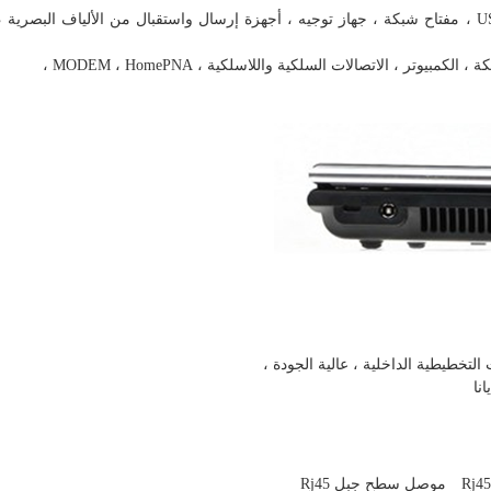
• بطاقة شبكة 10 / 100M ، بطاقة شبكة PCMCIA ، محور USB ، مفتاح شبكة ، جهاز توجيه ، أجهزة إرسال واستقبال من الألياف ا
وتر ، الاتصالات السلكية واللاسلكية ، MODEM ، HomePNA ،
موصل سطح جبل Rj45