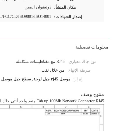
دونغقوان الصين
مكان المنشأ:
/FCC/CE/ISO9001/ISO14001
إصدار الشهادات:
معلومات تفصيلية
نوع جاك معياري:
RJ45 مع مغناطيسات متكاملة
طريقة الإنهاء:
من خلال ثقب
إبراز:
موصل rj45 جبل لوحة
,
سطح جبل موصل rj45
منتوج وصف
Tab up 100Mb Network Connector RJ45 منفذ واحد أنثى جاك للكمبيوتر