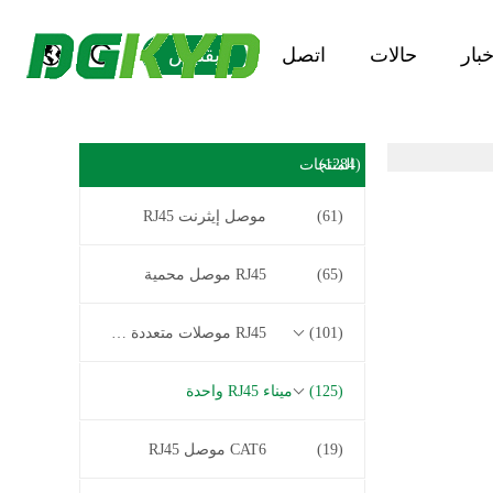
خبار
حالات
اتصل
يقتبس
(1284)
المنتجات
(61)
موصل إيثرنت RJ45
(65)
RJ45 موصل محمية
(101)
RJ45 موصلات متعددة الموصل
(125)
ميناء RJ45 واحدة
(19)
CAT6 موصل RJ45