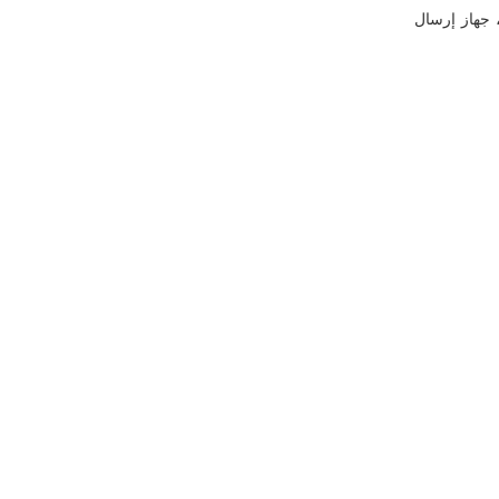
لبصرية ، جهاز إرسال