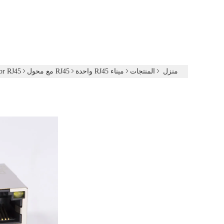
منزل
المنتجات
ميناء RJ45 واحدة
RJ45 مع محول
nnector RJ45