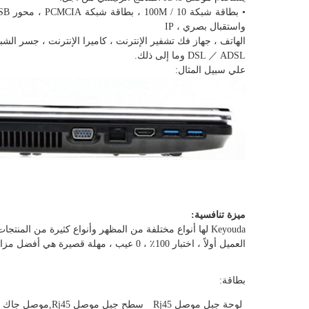
واستقبال بصري ، IP
الهاتف ، جهاز فك تشفير الإنترنت ، كاميرا الإنترنت ، جسر الشبكة ، الكمبي
DSL ／ ADSL وما إلى ذلك.
علي سبيل المثال:
ميزة تنافسية:
Keyouda لها أنواع مختلفة من المظهر وأنواع كثيرة من المنتجات التخطيطية الداخلية ، عالية الجودة ،
العميل أولاً ، اختبار 100٪ ، 0 عيب ، مهلة قصيرة هي أفضل مزايانا
بطاقة:
لوحة جبل موصل Rj45
سطح جبل موصل Rj45,موصل جاك Rj45