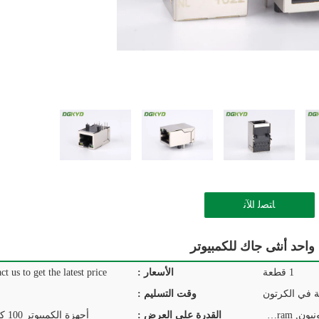
ﺎﺘﺼﻟ ﺍﻶﻧ
1 قطعة
الأسعار :
ct us to get the latest price.
ة في الكرتون
وقت التسليم :
T/T, D/P, D/A, L/C, ويسترن يونيون, MoneyGram
القدرة على العرض :
أجهزة الكمبيوتر 100 كيلو في اليوم