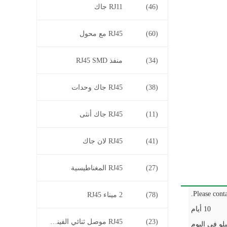
(46)
RJ11 جاك
(60)
RJ45 مع محول
(34)
منفذ RJ45 SMD
(38)
RJ45 جاك وحدات
(11)
RJ45 جاك أنثى
(41)
RJ45 لان جاك
(27)
RJ45 المغناطيسية
Please conta
(78)
2 ميناء RJ45
10 أيام
(23)
RJ45 موصل ثنائي الفينيل متعدد الكلور