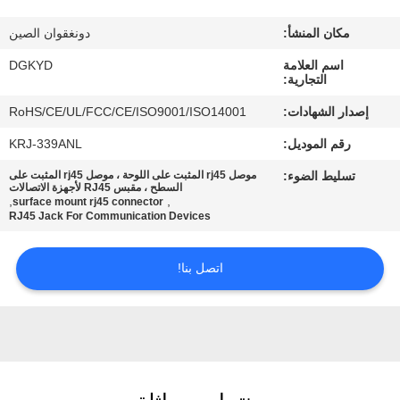
مكان المنشأ:
دونغقوان الصين
جولة
اسم العلامة
DGKYD
في
التجارية:
المعمل
إصدار الشهادات:
RoHS/CE/UL/FCC/CE/ISO9001/ISO14001
رقم الموديل:
KRJ-339ANL
مراقبة
تسليط الضوء:
موصل rj45 المثبت على اللوحة ، موصل rj45 المثبت على
الجودة
السطح ، مقبس RJ45 لأجهزة الاتصالات
,
,
surface mount rj45 connector
RJ45 Jack For Communication Devices
اتصل
اتصل بنا!
بنا
اطلب
اقتباس