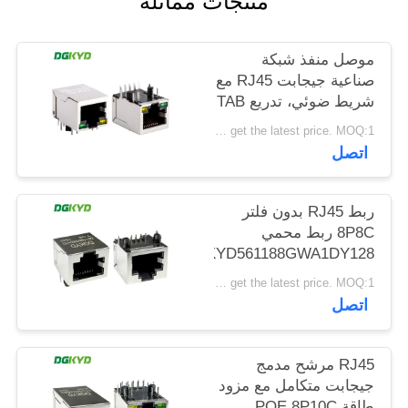
منتجات مماثلة
خريطة
الموقع
موصل منفذ شبكة
صناعية جيجابت RJ45 مع
شريط ضوئي، تدريع TAB
سياسة
DOWN
Please contact us to get the latest price. MOQ:1 قطعة
الخصوصية
DGKYD111Q042AB2A1D
اتصل
ربط RJ45 بدون فلتر
8P8C ربط محمي
DGKYD561188GWA1DY128
Please contact us to get the latest price. MOQ:1 قطعة
اتصل
RJ45 مرشح مدمج
جيجابت متكامل مع مزود
طاقة POE 8P10C