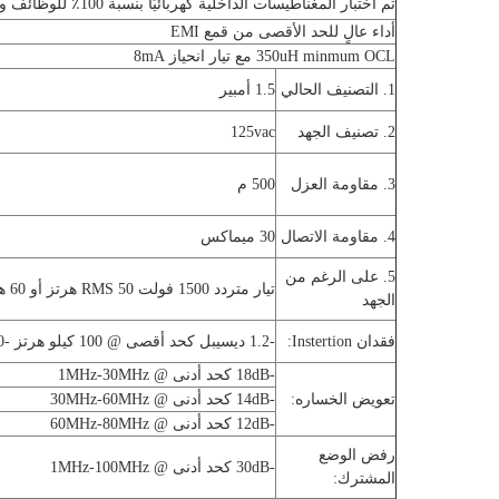
تم اختبار المغناطيسات الداخلية كهربائيًا بنسبة 100٪ للوظائف وفقًا لمتطلبات IEEE802.3
أداء عالٍ للحد الأقصى من قمع EMI
350uH minmum OCL مع تيار انحياز 8mA
1. التصنيف الحالي
1.5 أمبير
2. تصنيف الجهد
125vac
3. مقاومة العزل
500 م
4. مقاومة الاتصال
30 ميماكس
5. على الرغم من
تيار متردد 1500 فولت RMS 50 هرتز أو 60 هرتز 1 دقيقة
الجهد
فقدان Instertion:
-1.2 ديسيبل كحد أقصى @ 100 كيلو هرتز -100 ميجا هرتز
-18dB كحد أدنى @ 1MHz-30MHz
تعويض الخساره:
-14dB كحد أدنى @ 30MHz-60MHz
-12dB كحد أدنى @ 60MHz-80MHz
رفض الوضع
-30dB كحد أدنى @ 1MHz-100MHz
المشترك: