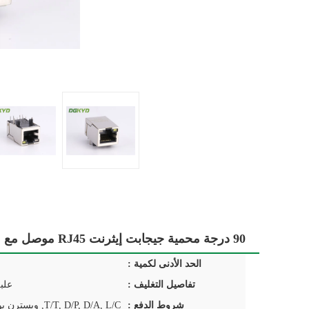
90 درجة محمية جيجابت إيثرنت RJ45 موصل مع مغناطيس CAT6 RJ45 قابس RJ45 مع محول
الحد الأدنى لكمية :
تفاصيل التغليف :
علب
شروط الدفع :