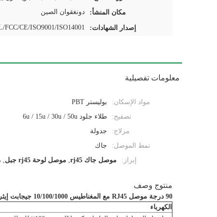
دونغقوان الصين
مكان المنشأ:
/FCC/CE/ISO9001/ISO14001
إصدار الشهادات:
معلومات تفصيلية
مواد الإسكان:
بوليستر PBT
تصفيح:
طلاء جلود 6u / 15u / 30u / 50u
مزلاج:
جدولة
نمط الموصل:
جاك
إبراز:
موصل جاك rj45
,
موصل لوحة rj45 جبل
,
م
منتوج وصف
90 درجة موصل RJ45 مع المغناطيس 10/100/1000 جيجابت إيثرنت محمية RJ45 التوصيل
الكهرباء