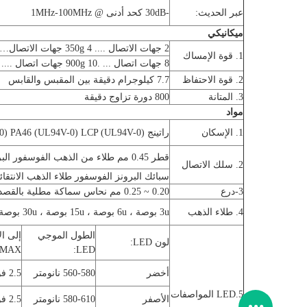
عبر الحديث:
-30dB كحد أدنى @ 1MHz-100MHz
ميكانيكي
2 جهات الاتصال .... 350g 4 جهات الاتصال… .500g 6 جهات الاتصال… .750g
1. قوة الإمساك
8 جهات اتصال ... .900g 10 جهات اتصال .... 1050g
2. قوة الاحتفاظ
7.7 كيلوجرام دقيقة بين المقبس والقابس
3. المتانة
800 دورة تزاوج دقيقة
مواد
1. الإسكان
راتينج ABS (UL94V-0) PBT (UL94V-0) PA66 (UL94V-0) PA46 (UL94V-0) LCP (UL94V-0)
قطر 0.45 مم طلاء من الذهب الفوسفور البرونزي فوق سمك النيكل 0.35 مم
2. سلك الاتصال
سبائك البرونز الفوسفور طلاء الذهب الانتقا
3-درع
0.20 ~ 0.25 مم نحاس سماكة مطلية بالقصدير
4. طلاء الذهب
3u بوصة ، 6u بوصة ، 15u بوصة ، 30u بوصة ، 50u بوصة
الطول الموجي
لون LED:
MAX):
LED:
أخضر
560-580 نانومتر
2.5 فولت
5.LED المواصفات
الأصفر
580-610 نانومتر
2.5 فولت