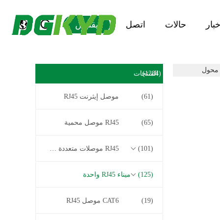
خبار
حالات
اتصل
يقتبس
(1284)
المنتجات
(61)
موصل إيثرنت RJ45
(65)
RJ45 موصل محمية
(101)
RJ45 موصلات متعددة الموصل
(125)
ميناء RJ45 واحدة
(19)
CAT6 موصل RJ45