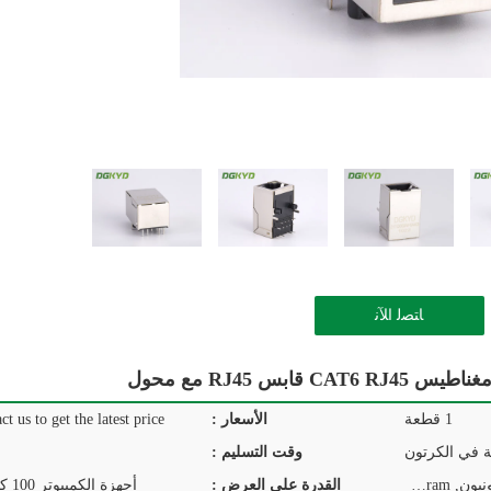
ﺎﺘﺼﻟ ﺍﻶﻧ
1 قطعة
الأسعار :
ct us to get the latest price.
ة في الكرتون
وقت التسليم :
T/T, D/P, D/A, L/C, ويسترن يونيون, MoneyGram
القدرة على العرض :
أجهزة الكمبيوتر 100 كيلو في اليوم