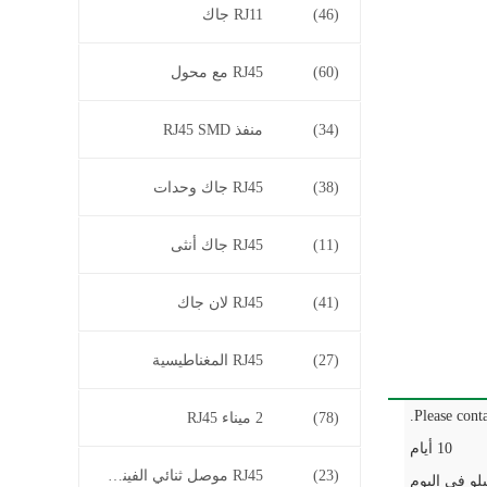
(46)
RJ11 جاك
(60)
RJ45 مع محول
(34)
منفذ RJ45 SMD
(38)
RJ45 جاك وحدات
(11)
RJ45 جاك أنثى
(41)
RJ45 لان جاك
(27)
RJ45 المغناطيسية
Please conta
(78)
2 ميناء RJ45
10 أيام
(23)
RJ45 موصل ثنائي الفينيل متعدد الكلور