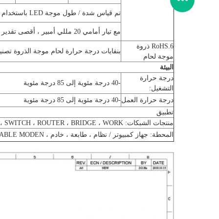
تم قياس شدة / طول موجة LED باستخدام مقياس الألوان PR-650 من Photo Research
مع تيار أمامي 20 مللي أمبير ، أقصى تقدير مطلق (Ta = 25 درجة مئوية)
6.RoHS ذروة
بنفايات درجة حرارة لحام موجة الذروة تصنيف 240 درجة مئوية ± 5 درجة 
موجة لحام
البيئة
درجة حرارة
-40 درجة مئوية إلى 85 درجة مئوية
التشغيل:
درجة حرارة العمل
-40 درجة مئوية إلى 85 درجة مئوية
تطبيق
منتجات الشبكات: NIC ، HUB ، SWITCH ، ROUTER ، BRIDGE ، WORK
المحطة: جهاز كمبيوتر / نظام ، طابعة ، خادم ، NB ، IACABLE MODEN ، تطبيق XDSL ، SET-TOP-BOX.