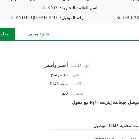
DGKYD
اسم العلامة التجارية:
DGKYD311Q009AF6A4D
RoHS/CE/UL
رقم الموديل:
منتوج وصف
معلوم
لون LED:
أخضر وأصفر
منقي:
مع مرشح
اكتب:
منفذ RJ45
محمي:
نعم
وصل جيجابت إيثرنت Rj45 مع محول