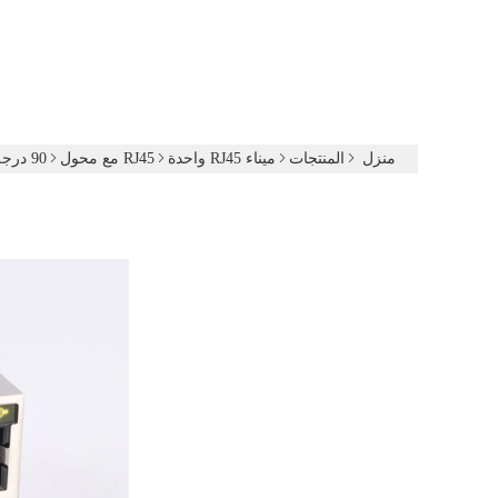
منزل
المنتجات
ميناء RJ45 واحدة
RJ45 مع محول
90 درجة محمية جيجابت إيثرنت RJ45 موصل مع مغناطيس CAT6 RJ45 قابس RJ45 مع محول