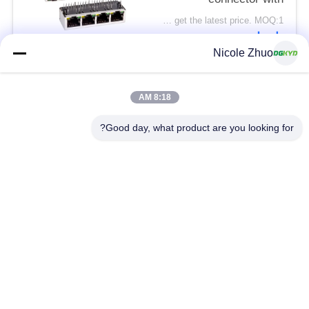
100Mbps integrated
Please contact us to get the latest price. MOQ:1 قطعة
Ethernet filtering
اتصل
shielding strip light
Nicole Zhuo
فئات شعبية
جميع
8:18 AM
Good day, what product are you looking for?
موصل إيثرنت RJ45
RJ45 موصل محمية
RJ45 موصلات متعددة
ميناء RJ45 واحدة
الموصل
CAT6 موصل RJ45
RJ11 جاك
RJ45 مع محول
منفذ RJ45 SMD