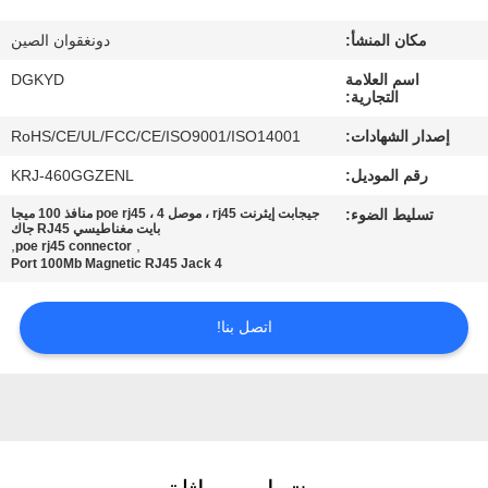
مكان المنشأ:
دونغقوان الصين
جولة
اسم العلامة
DGKYD
في
التجارية:
المعمل
إصدار الشهادات:
RoHS/CE/UL/FCC/CE/ISO9001/ISO14001
رقم الموديل:
KRJ-460GGZENL
مراقبة
تسليط الضوء:
جيجابت إيثرنت rj45 ، موصل poe rj45 ، 4 منافذ 100 ميجا
الجودة
بايت مغناطيسي RJ45 جاك
,
,
poe rj45 connector
4 Port 100Mb Magnetic RJ45 Jack
اتصل
اتصل بنا!
بنا
اطلب
اقتباس