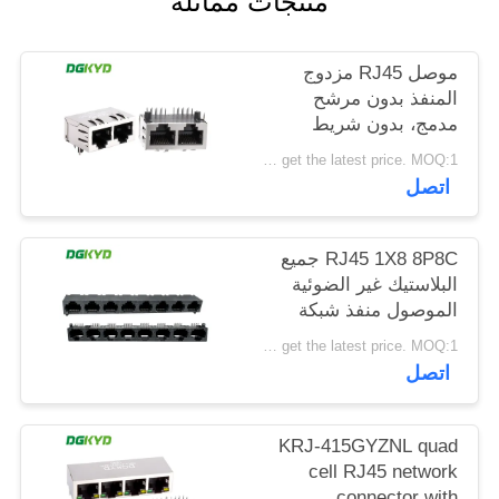
منتجات مماثلة
خريطة
الموقع
موصل RJ45 مزدوج
المنفذ بدون مرشح
مدمج، بدون شريط
سياسة
ضوئي، دبوس حماية
Please contact us to get the latest price. MOQ:1 قطعة
الخصوصية
أمامي 4.57 مم
اتصل
DGKYD112B035HWA1D13
RJ45 1X8 8P8C جميع
البلاستيك غير الضوئية
الموصول منفذ شبكة
DGKYD561888IWA1DY1022
Please contact us to get the latest price. MOQ:1 قطعة
اتصل
KRJ-415GYZNL quad
cell RJ45 network
connector with