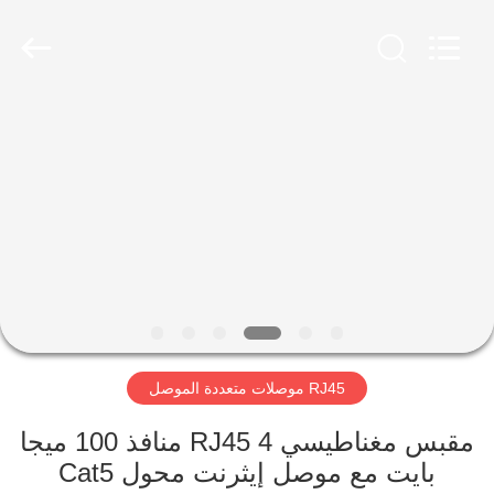
Keyouda
Electronic
Technology
Co.,ltd.
All
Rights
Reserved.
الصفحة
الرئيسية
منتجات
عرض
الواقع
الافتراضي
RJ45 موصلات متعددة الموصل
معلومات
مقبس مغناطيسي RJ45 4 منافذ 100 ميجا
بايت مع موصل إيثرنت محول Cat5
عنا