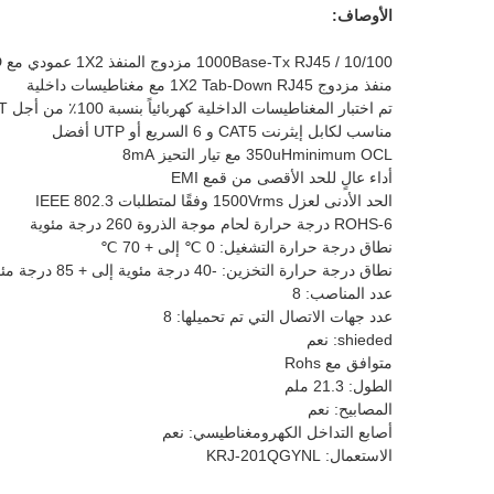
الأوصاف:
10/100 / 1000Base-Tx RJ45 مزدوج المنفذ 1X2 عمودي مع LED ومدخل جانبي
منفذ مزدوج 1X2 Tab-Down RJ45 مع مغناطيسات داخلية
تم اختبار المغناطيسات الداخلية كهربائياً بنسبة 100٪ من أجل HI-POT والوظائف
مناسب لكابل إيثرنت CAT5 و 6 السريع أو UTP أفضل
350uHminimum OCL مع تيار التحيز 8mA
أداء عالٍ للحد الأقصى من قمع EMI
الحد الأدنى لعزل 1500Vrms وفقًا لمتطلبات IEEE 802.3
ROHS-6 درجة حرارة لحام موجة الذروة 260 درجة مئوية
نطاق درجة حرارة التشغيل: 0 ℃ إلى + 70 ℃
نطاق درجة حرارة التخزين: -40 درجة مئوية إلى + 85 درجة مئوية
عدد المناصب: 8
عدد جهات الاتصال التي تم تحميلها: 8
shieded: نعم
متوافق مع Rohs
الطول: 21.3 ملم
المصابيح: نعم
أصابع التداخل الكهرومغناطيسي: نعم
الاستعمال: KRJ-201QGYNL