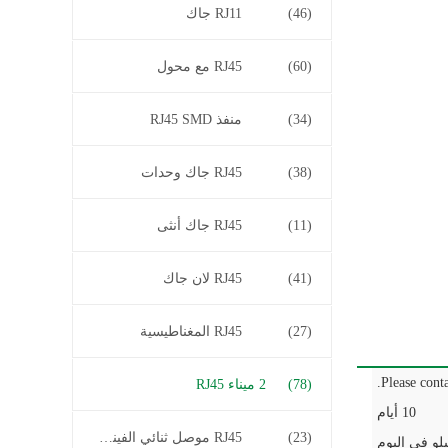
(46)
RJ11 جاك
(60)
RJ45 مع محول
(34)
منفذ RJ45 SMD
(38)
RJ45 جاك وحدات
(11)
RJ45 جاك أنثى
(41)
RJ45 لان جاك
(27)
RJ45 المغناطيسية
Please conta
(78)
2 ميناء RJ45
10 أيام
(23)
RJ45 موصل ثنائي الفينيل متعدد الكلور