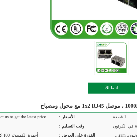
ﺎﺘﺼﻟ ﺍﻶﻧ
1 قطعة
الأسعار :
ct us to get the latest price.
ة في الكرتون
وقت التسليم :
T/T, D/P, D/A, L/C, ويسترن يونيون, MoneyGram
القدرة على العرض :
أجهزة الكمبيوتر 100 كيلو في اليوم