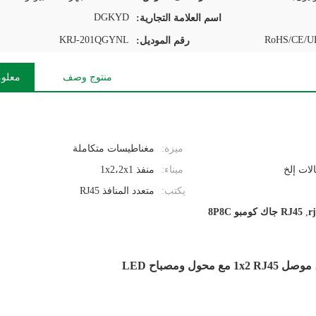
DGKYD
اسم العلامة التجارية:
KRJ-201QGYNL
RoHS/CE/UL
رقم الموديل:
منتوج وصف
معلوم
ميزة:
مغناطيسات متكاملة
ميناء:
منفذ 1x2،2x1
يكتب:
متعدد المنافذ RJ45
,
RJ45 جاك كومبو 8P8C