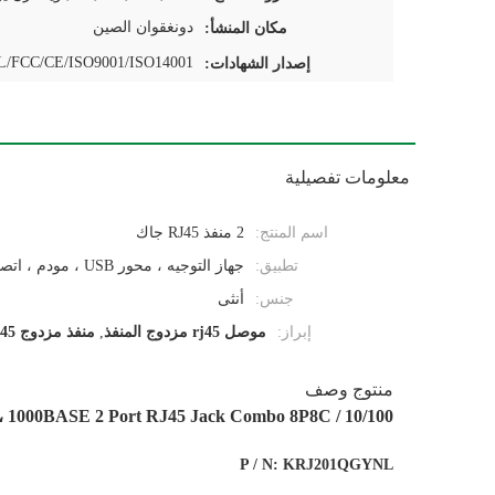
دونغقوان الصين
مكان المنشأ:
/FCC/CE/ISO9001/ISO14001
إصدار الشهادات:
معلومات تفصيلية
اسم المنتج:
2 منفذ RJ45 جاك
تطبيق:
جهاز التوجيه ، محور USB ، مودم ، اتصالات إلخ
جنس:
أنثى
إبراز:
موصل rj45 مزدوج المنفذ
,
منفذ مزدوج rj45
منتوج وصف
10/100 / 1000BASE 2 Port RJ45 Jack Combo 8P8C ، موصل 1x2 RJ45 مع محول ومصباح LED
P / N: KRJ201QGYNL