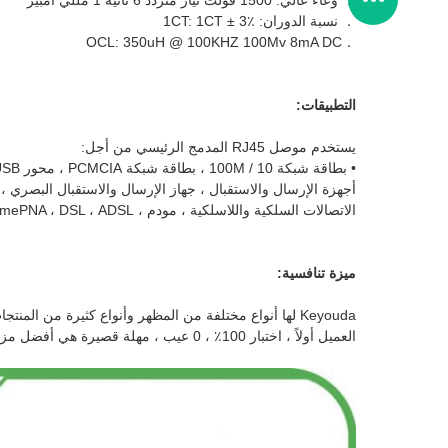
． وعاء عالي: 1500 فولت تيار متردد 6 ثانية 1 مللي أمبير
． نسبة الدوران: 1CT: 1CT ± 3٪
．OCL: 350uH @ 100KHZ 100Mv 8mA DC
التطبيقات:
يستخدم موصل RJ45 المدمج الرئيسي من أجل:
• بطاقة شبكة 10 / 100M ، بطاقة شبكة PCMCIA ، محور USB ، مفتاح شبكة ، جهاز توجيه ، ألياف بصرية
أجهزة الإرسال والاستقبال ، جهاز الإرسال والاستقبال البصري ، هاتف IP ، جهاز فك تشفير الإنترنت ، كاميرا الإنترنت ، جسر الشبكة ،
الاتصالات السلكية واللاسلكية ، مودم ، HomePNA ، DSL ، ADSL وهلم جرا.
ميزة تنافسية:
Keyouda لها أنواع مختلفة من المظهر وأنواع كثيرة من المنتجات التخطيطية الداخلية ، عالية الجودة ،
العميل أولاً ، اختبار 100٪ ، 0 عيب ، مهلة قصيرة هي أفضل مزايانا