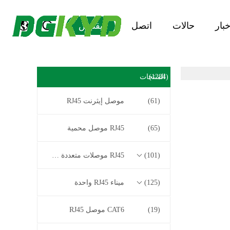
خبار
حالات
اتصل
يقتبس
(1284)
المنتجات
(61)
موصل إيثرنت RJ45
(65)
RJ45 موصل محمية
(101)
RJ45 موصلات متعددة الموصل
(125)
ميناء RJ45 واحدة
(19)
CAT6 موصل RJ45