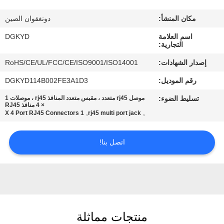
مكان المنشأ:
دونغقوان الصين
جولة
اسم العلامة
DGKYD
في
التجارية:
المعمل
إصدار الشهادات:
RoHS/CE/UL/FCC/CE/ISO9001/ISO14001
رقم الموديل:
DGKYD114B002FE3A1D3
مراقبة
تسليط الضوء:
موصل rj45 متعدد ، مقبس متعدد المنافذ rj45 ، موصلات 1
الجودة
× 4 منافذ RJ45
,
,
1 X 4 Port RJ45 Connectors
rj45 multi port jack
اتصل
اتصل بنا!
بنا
اطلب
اقتباس
منتجات مماثلة