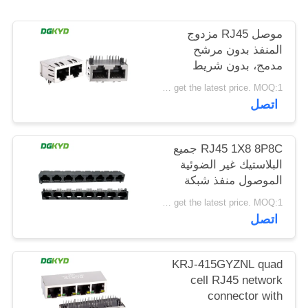
خريطة
موصل RJ45 مزدوج
الموقع
المنفذ بدون مرشح
مدمج، بدون شريط
ضوئي، دبوس حماية
سياسة
Please contact us to get the latest price. MOQ:1 قطعة
أمامي 4.57 مم
اتصل
الخصوصية
DGKYD112B035HWA1D13
RJ45 1X8 8P8C جميع
البلاستيك غير الضوئية
الموصول منفذ شبكة
DGKYD561888IWA1DY1022
Please contact us to get the latest price. MOQ:1 قطعة
اتصل
KRJ-415GYZNL quad
cell RJ45 network
connector with