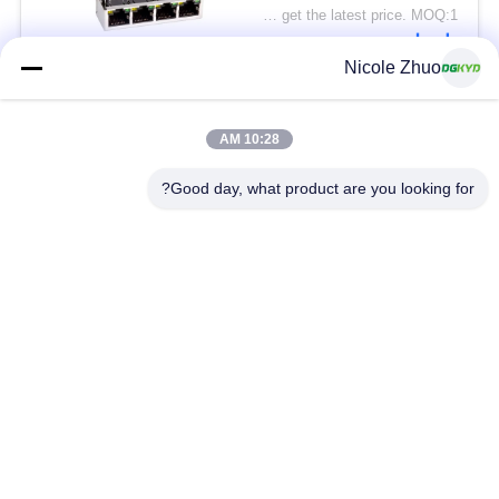
100Mbps integrated
Please contact us to get the latest price. MOQ:1 قطعة
Ethernet filtering
اتصل
shielding strip light
Nicole Zhuo
فئات شعبية
جميع
10:28 AM
Good day, what product are you looking for?
موصل إيثرنت RJ45
RJ45 موصل محمية
RJ45 موصلات متعددة
ميناء RJ45 واحدة
الموصل
CAT6 موصل RJ45
RJ11 جاك
RJ45 مع محول
منفذ RJ45 SMD