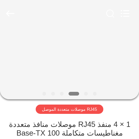
Keyouda
Electronic
Technology
Co.,ltd.
All
Rights
Reserved.
الصفحة
الرئيسية
منتجات
عرض
الواقع
الافتراضي
RJ45 موصلات متعددة الموصل
معلومات
1 × 4 منفذ RJ45 موصلات منافذ متعددة
مغناطيسات متكاملة 100 Base-TX
عنا