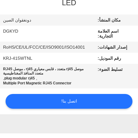
LED
جولة
مكان المنشأ:
دونغقوان الصين
في
اسم العلامة
DGKYD
المعمل
التجارية:
إصدار الشهادات:
RoHS/CE/UL/FCC/CE/ISO9001/ISO14001
مراقبة
رقم الموديل:
KRJ-415WTNL
الجودة
تسليط الضوء:
موصل rj45 متعدد ، قابس معياري rj45 ، موصل RJ45
متعدد المنافذ المغناطيسية
,
,
plug modular rj45
Multiple Port Magnetic RJ45 Connector
اتصل
بنا
اتصل بنا!
اطلب
اقتباس