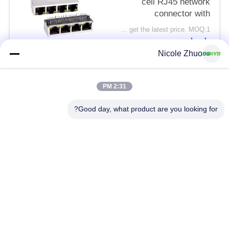
cell RJ45 network
connector with
100Mbps integrated
Please contact us to get the latest price. MOQ:1 قطعة
Ethernet filtering
اتصل
shielding strip light
Nicole Zhuo
فئات شعبية
جميع
2:31 PM
Good day, what product are you looking for?
موصل إيثرنت RJ45
RJ45 موصل محمية
RJ45 موصلات متعددة
ميناء RJ45 واحدة
الموصل
CAT6 موصل RJ45
RJ11 جاك
RJ45 مع محول
منفذ RJ45 SMD