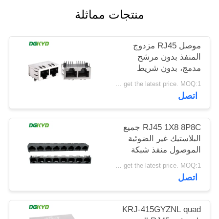
خريطة
منتجات مماثلة
الموقع
موصل RJ45 مزدوج
المنفذ بدون مرشح
سياسة
مدمج، بدون شريط
الخصوصية
ضوئي، دبوس حماية
Please contact us to get the latest price. MOQ:1 قطعة
أمامي 4.57 مم
اتصل
DGKYD112B035HWA1D13
RJ45 1X8 8P8C جميع
البلاستيك غير الضوئية
الموصول منفذ شبكة
DGKYD561888IWA1DY1022
Please contact us to get the latest price. MOQ:1 قطعة
اتصل
KRJ-415GYZNL quad