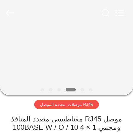
Keyouda
Electronic
Technology
Co.,ltd.
All
Rights
Reserved.
الصفحة
الرئيسية
منتجات
عرض
الواقع
الافتراضي
RJ45 موصلات متعددة الموصل
معلومات
موصل RJ45 مغناطيسي متعدد المنافذ
ومحمي 1 × 4 10 / 100BASE W / O
عنا