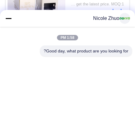
2x1 مقبس تكديس
Please contact us to get the latest price. MOQ:1 قطعة
اتصل
Nicole Zhuo
فئات شعبية
جميع
1:58 PM
Good day, what product are you looking for?
موصل إيثرنت RJ45
RJ45 موصل محمية
RJ45 موصلات متعددة
ميناء RJ45 واحدة
الموصل
CAT6 موصل RJ45
RJ11 جاك
RJ45 مع محول
منفذ RJ45 SMD