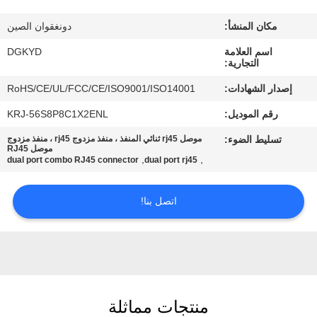
مكان المنشأ:
دونغقوان الصين
جولة
اسم العلامة
DGKYD
في
التجارية:
المعمل
إصدار الشهادات:
RoHS/CE/UL/FCC/CE/ISO9001/ISO14001
رقم الموديل:
KRJ-56S8P8C1X2ENL
مراقبة
تسليط الضوء:
موصل rj45 ثنائي المنفذ ، منفذ مزدوج rj45 ، منفذ مزدوج
الجودة
موصل RJ45
,
,
dual port combo RJ45 connector
dual port rj45
اتصل
اتصل بنا!
بنا
اطلب
اقتباس
منتجات مماثلة