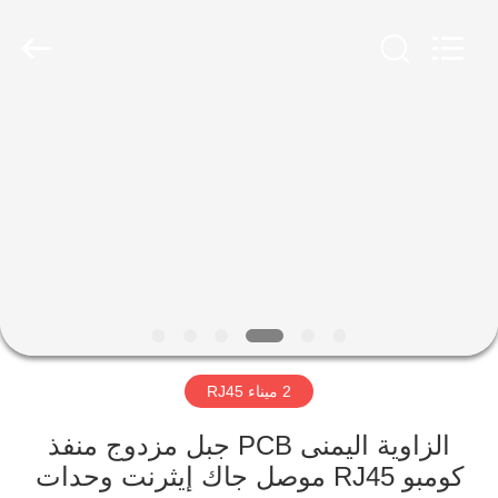
Keyouda
Electronic
Technology
Co.,ltd.
All
Rights
Reserved.
الصفحة
الرئيسية
منتجات
عرض
الواقع
الافتراضي
2 ميناء RJ45
معلومات
الزاوية اليمنى PCB جبل مزدوج منفذ
كومبو RJ45 موصل جاك إيثرنت وحدات
عنا