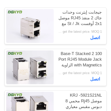
خريطة
جيجابت إيثرنت وحدات
الموقع
جاك 2 منفذ RJ45 موصل
2x1 أوفست St / Jk مع
المصابيح
سياسة
Please contact us to get the latest price. MOQ:1 قطعة
اتصل
الخصوصية
100 Base-T Stacked 2
Port RJ45 Module Jack
with Magnetics الزاوية
اليمنى Dip Mount
Please contact us to get the latest price. MOQ:1 قطعة
اتصل
KRJ -5921S21NL
موصل Rj45 محمي 8
دبوس مقبس معياري