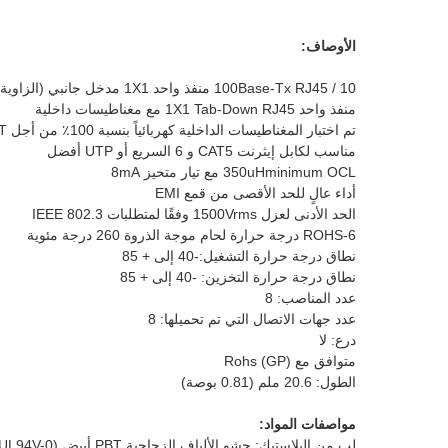
الأوصاف:
10 / 100Base-Tx RJ45 منفذ واحد 1X1 مدخل جانبي (الزاوية اليمنى) بدون مصباح LED
منفذ واحد 1X1 Tab-Down RJ45 مع مغناطيسات داخلية
تم اختبار المغناطيسات الداخلية كهربائياً بنسبة 100٪ من أجل HI-POT والوظائف
مناسب لكابل إيثرنت CAT5 و 6 السريع أو UTP أفضل
350uHminimum OCL مع تيار متحيز 8mA
أداء عالٍ للحد الأقصى من قمع EMI
الحد الأدنى لعزل 1500Vrms وفقًا لمتطلبات IEEE 802.3
ROHS-6 درجة حرارة لحام موجة الذروة 260 درجة مئوية
نطاق درجة حرارة التشغيل:
-40 إلى + 85
نطاق درجة حرارة التخزين: -40 إلى + 85
عدد المناصب: 8
عدد جهات الاتصال التي تم تحميلها: 8
درع: لا
متوافق مع Rohs (GP)
الطول: 20.6 ملم (0.81 بوصة)
مواصفات المواد:
لب من البلاستيك: حشو الألياف الزجاجية PBT أبيض (UL94V-0)