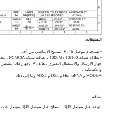
التطبيقات:
• يستخدم موصل RJ45 المدمج الأساسي من أجل:
• بطاقة شبكة 10/100 / 1000M ، بطاقة شبكة PCMCIA ، محور USB ، مفتاح شبكة ، جهاز توجيه ، أجهزة إرسال واستقبال من الألياف البصرية ،
جهاز الإرسال والاستقبال البصري ، هاتف IP ،
جهاز فك التشفير ع
واللاسلكية ،
MODEM و HomePNA و DSL و ADSL وما إلى ذلك.
بطاقة:
لوحة جبل موصل Rj45
سطح جبل موصل Rj45,موصل جاك Rj45