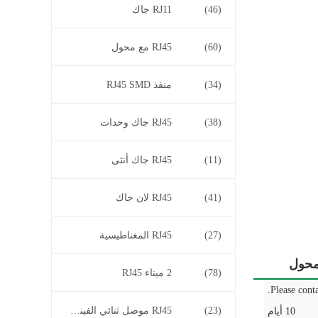
(46)
RJ11 جاك
(60)
RJ45 مع محول
(34)
منفذ RJ45 SMD
(38)
RJ45 جاك وحدات
(11)
RJ45 جاك أنثى
(41)
RJ45 لان جاك
(27)
RJ45 المغناطيسية
(78)
2 ميناء RJ45
Please conta
(23)
RJ45 موصل ثنائي الفينيل متعدد الكلور
10 أيام