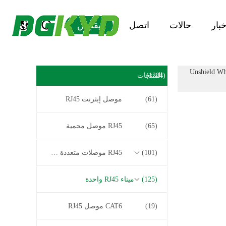
خبار
حالات
اتصل
يقتبس
Unshield Wh
(1284)
المنتجات
(61)
موصل إيثرنت RJ45
(65)
RJ45 موصل محمية
(101)
RJ45 موصلات متعددة الموصل
(125)
ميناء RJ45 واحدة
(19)
CAT6 موصل RJ45