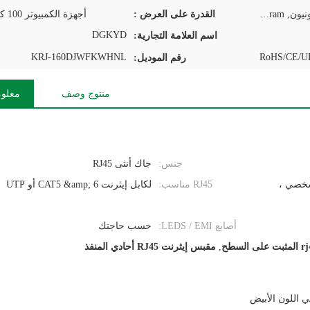
T/T, D/P, D/A, L/C, ويسترن يونيون, MoneyGram
القدرة على العرض :
أجهزة الكمبيوتر 100 كيلو في اليوم
DGKYD
اسم العلامة التجارية:
KRJ-160DJWFKWHNL
RoHS/CE/UL
رقم الموديل:
منتوج وصف
معلوم
جنس:
جاك أنثى RJ45
لشخصي ،
RJ45 مناسب:
لكابل إيثرنت CAT5 &amp; 6 أو UTP
أصابع LEDS / EMI:
حسب حاجتك
,
مقبس إيثرنت RJ45 أحادي المنفذ