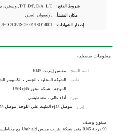
شروط الدفع :
دونغقوان الصين
مكان المنشأ:
/FCC/CE/ISO9001/ISO14001
إصدار الشهادات:
معلومات تفصيلية
اسم المنتج:
مقبس إيثرنت RJ45
طلب:
الشبكة المحلية ، الجسر ، الكمبيوتر ا
الموجه ، شبكة محور USB rj45
ميزة:
أداء عالي ، مغناطيسي
إبراز:
موصل rj45 المثبت على اللوحة
,
موصل rj45 المثبت على السطح
منتوج وصف
90 درجة RJ45 منفذ شبكة إيثرنت مقبس Unshield مع مغناطيسي اللون الأبيض