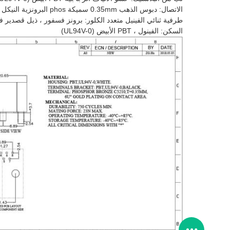
الاتصال: دبوس الذهب 0.35mm سميكة phos البرونزية النيكل ثم مع 6u'gold
طرفية ثنائي الفينيل متعدد الكلور: برونز فسفور ، ذيل قصدير 
السكن: الفينول ، PBT الأبيض (UL94V-0)