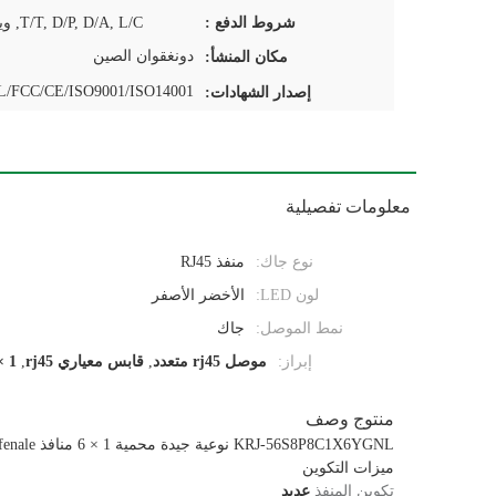
شروط الدفع :
T/T, D/P, D/A, L/C, ويسترن يونيون,
دونغقوان الصين
مكان المنشأ:
/FCC/CE/ISO9001/ISO14001
إصدار الشهادات:
معلومات تفصيلية
نوع جاك:
منفذ RJ45
لون LED:
الأخضر الأصفر
نمط الموصل:
جاك
إبراز:
موصل rj45 متعدد
,
قابس معياري rj45
,
1 × 6 منافذ Rj45 أنثى جاك
منتوج وصف
KRJ-56S8P8C1X6YGNL نوعية جيدة محمية 1 × 6 منافذ rj45 fenale جاك ، مع المصابيح
ميزات التكوين
تكوين المنفذ
عديد