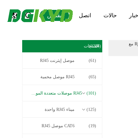
خبار
حالات
اتصل
يقتبس
KRJ-56S8P8C1X6YGNL محمية 1 X 6 منافذ RJ45 أنثى جاك متعدد Rj45 مع
(1284)
المنتجات
(61)
موصل إيثرنت RJ45
(65)
RJ45 موصل محمية
(101)
RJ45 موصلات متعددة الموصل
(125)
ميناء RJ45 واحدة
(19)
CAT6 موصل RJ45