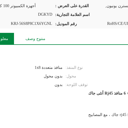
القدرة على العرض :
أجهزة الكمبيوتر 100 كيلو في اليوم
DGKYD
اسم العلامة التجارية:
KRJ-56S8P8C1X6YGNL
RoHS/CE/UL
رقم الموديل:
منتوج وصف
معلوم
نوع المنفذ:
منافذ متعددة 1x8
محول:
بدون محول
توقف اللوحة:
بدون