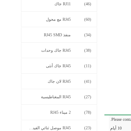
(46)
RJ11 جاك
(60)
RJ45 مع محول
(34)
منفذ RJ45 SMD
(38)
RJ45 جاك وحدات
(11)
RJ45 جاك أنثى
(41)
RJ45 لان جاك
(27)
RJ45 المغناطيسية
(78)
2 ميناء RJ45
Please conta
(23)
RJ45 موصل ثنائي الفينيل متعدد الكلور
10 أيام