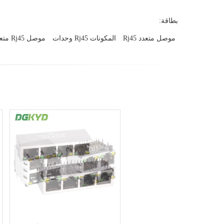
بطاقة:
موصل متعدد Rj45
المكونات Rj45 وحدات
موصل Rj45 متعدد