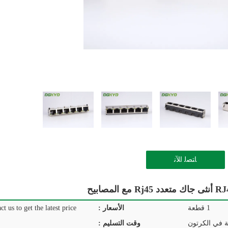
ﺎﺘﺼﻟ ﺍﻶﻧ
1 قطعة
الأسعار :
ct us to get the latest price.
ة في الكرتون
وقت التسليم :