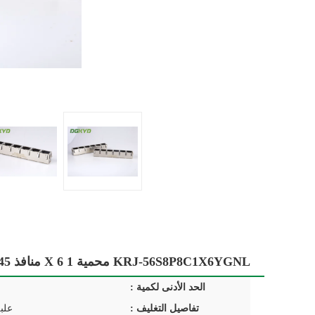
KRJ-56S8P8C1X6YGNL محمية 1 X 6 منافذ RJ45 أنثى جاك متعدد Rj45 مع المصابيح
الحد الأدنى لكمية :
تفاصيل التغليف :
علب