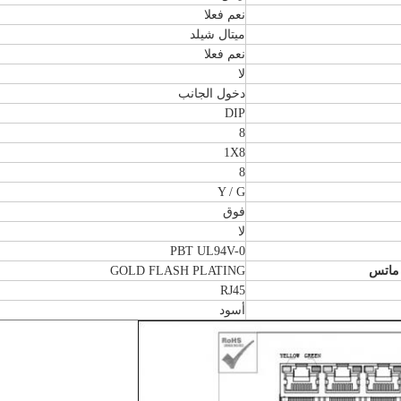
نعم فعلا
ميتال شيلد
نعم فعلا
لا
دخول الجانب
DIP
8
1X8
8
Y / G
فوق
لا
PBT UL94V-0
 ماتس
GOLD FLASH PLATING
RJ45
أسود