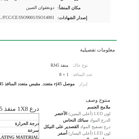
دونغقوان الصين
مكان المنشأ:
/FCC/CE/ISO9001/ISO14001
إصدار الشهادات:
معلومات تفصيلية
نوع جاك:
منفذ RJ45
عدد المنافذ:
1 × 8
إبراز:
موصل rj45 متعدد
,
مقبس متعدد المنافذ rj45
منتوج وصف
ملامح الجسم
درع 1X8 منفذ rj45 منفذ إيثرنت دون محول منفصلة
لون LED (أعلى اليمين)
الأخضر
الدرع المواد
سبائك النحاس
درجة الحرارة
درع تصفيح المواد
القصدير على النيكل
سرعة
لون LED (أعلى اليسار)
أصفر
LATING MATERIAL