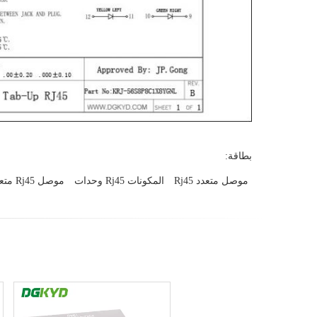
بطاقة:
موصل متعدد Rj45
المكونات Rj45 وحدات
موصل Rj45 متعدد