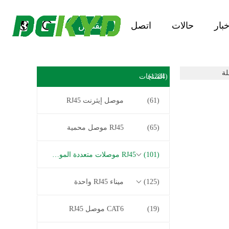
خبار
حالات
اتصل
يقتبس
(1284)
المنتجات
(61)
موصل إيثرنت RJ45
(65)
RJ45 موصل محمية
(101)
RJ45 موصلات متعددة الموصل
(125)
ميناء RJ45 واحدة
(19)
CAT6 موصل RJ45