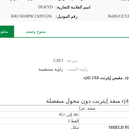
DGKYD
اسم العلامة التجارية:
KRJ-56S8P8C1X8YGNL
RoHS/CE/UL
رقم الموديل:
منتوج وصف
معلوم
سرعة:
CAT3
زاوية التثبيت:
زاوية مستقيمة
,
مقبس إيثرنت rj45 1X8
صفة، عزا
-40 إلى +85
القط 3
SHIELD P
نيكل