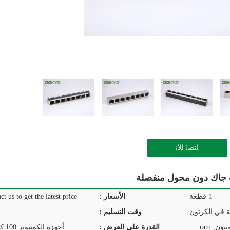
ﺎﺘﺼﻟ ﺍﻶﻧ
1 قطعة
الأسعار :
ct us to get the latest price.
ة في الكرتون
وقت التسليم :
T/T, D/P, D/A, L/C, ويسترن يونيون, MoneyGram
القدرة على العرض :
أجهزة الكمبيوتر 100 كيلو في اليوم