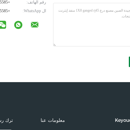
رقم الهاتف:
+8618925835585
ال WhatsApp:
+8618925835585
Keyoud
معلومات عنا
ترك رس