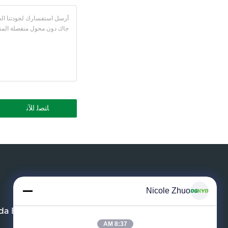
Nicole Zhuo
a Electronic Technology Co.,ltd
8:37 AM