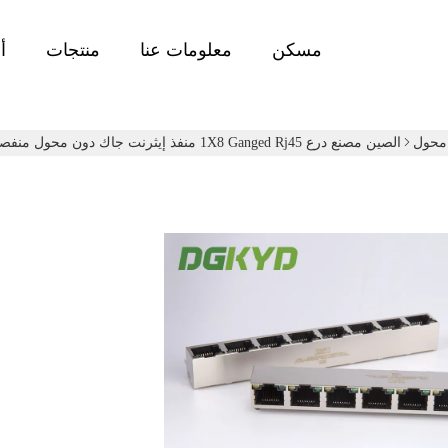
مسكن
معلومات عنا
منتجات
أ
الصين مصنع درع 1X8 Ganged Rj45 منفذ إيثرنت جاك دون محول منفصلة