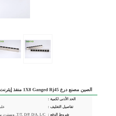
الصين مصنع درع 1X8 Ganged Rj45 منفذ إيثرنت جاك دون محول منفصلة
الحد الأدنى لكمية :
تفاصيل التغليف :
علب
شروط الدفع :