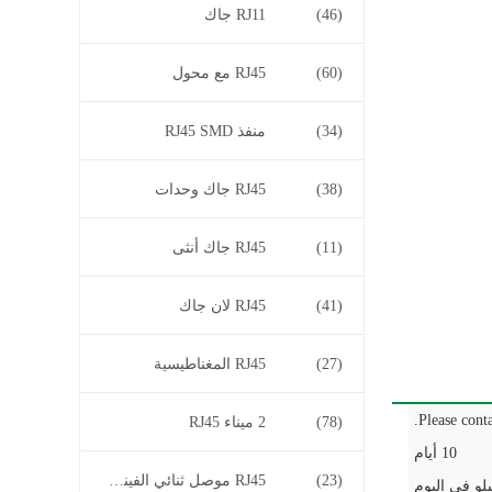
(46)
RJ11 جاك
(60)
RJ45 مع محول
(34)
منفذ RJ45 SMD
(38)
RJ45 جاك وحدات
(11)
RJ45 جاك أنثى
(41)
RJ45 لان جاك
(27)
RJ45 المغناطيسية
Please conta
(78)
2 ميناء RJ45
10 أيام
(23)
RJ45 موصل ثنائي الفينيل متعدد الكلور