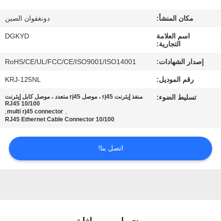
مكان المنشأ:
دونغقوان الصين
جولة
اسم العلامة
DGKYD
في
التجارية:
المعمل
إصدار الشهادات:
RoHS/CE/UL/FCC/CE/ISO9001/ISO14001
رقم الموديل:
KRJ-125NL
مراقبة
تسليط الضوء:
منفذ إيثرنت rj45 ، موصل rj45 متعدد ، موصل كابل إيثرنت
الجودة
10/100 RJ45
,
,
multi rj45 connector
10/100 RJ45 Ethernet Cable Connector
اتصل
اتصل بنا!
بنا
اطلب
اقتباس