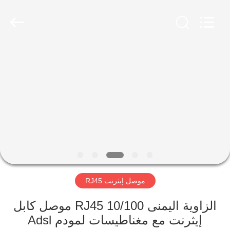
Keyouda
Electronic
Technology
Co.,ltd.
All
Rights
Reserved.
الصفحة
الرئيسية
منتجات
عرض
الواقع
الافتراضي
موصل إيثرنت RJ45
معلومات
الزاوية اليمنى 10/100 RJ45 موصل كابل
إيثرنت مع مغناطيسات لمودم Adsl
عنا