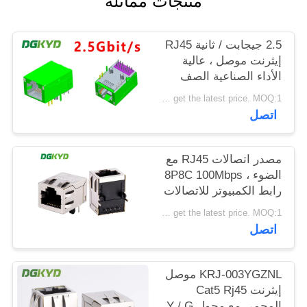
منتجات مماثلة
خريطة
الموقع
2.5 جيجابت / ثانية RJ45
إيثرنت موصل ، عالية
الأداء الصناعية الصف
سياسة
وحدات RJ45 جاك
Please contact us to get the latest price. MOQ:1 قطعة
الخصوصية
اتصل
مصدر اتصالات RJ45 مع
الضوء ، 8P8C 100Mbps
رابط الكمبيوتر للاتصالات
KRJ-SH105WDENL
Please contact us to get the latest price. MOQ:1 قطعة
اتصل
KRJ-003YGZNL موصل
إيثرنت Cat5 Rj45
المحمي مع محول Y / G