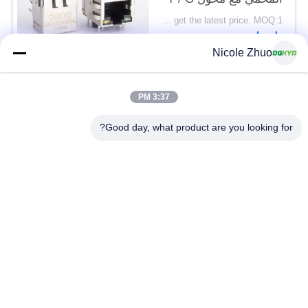
LED
Please contact us to get the latest price. MOQ:1 قطعة
اتصل
Nicole Zhuo
فئات شعبية
جميع
3:37 PM
Good day, what product are you looking for?
موصل إيثرنت RJ45
RJ45 موصل محمية
RJ45 موصلات متعددة
ميناء RJ45 واحدة
الموصل
CAT6 موصل RJ45
RJ11 جاك
RJ45 مع محول
منفذ RJ45 SMD