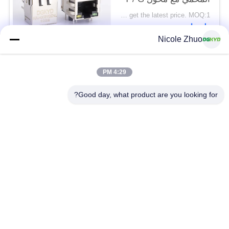
LED
Please contact us to get the latest price. MOQ:1 قطعة
اتصل
Nicole Zhuo
فئات شعبية
جميع
4:29 PM
Good day, what product are you looking for?
موصل إيثرنت RJ45
RJ45 موصل محمية
RJ45 موصلات متعددة
ميناء RJ45 واحدة
الموصل
CAT6 موصل RJ45
RJ11 جاك
RJ45 مع محول
منفذ RJ45 SMD