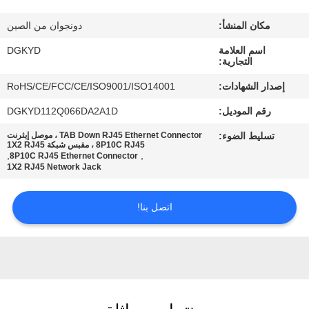
مكان المنشأ:
دونجوان من الصين
جولة
اسم العلامة
DGKYD
في
التجارية:
المعمل
إصدار الشهادات:
RoHS/CE/FCC/CE/ISO9001/ISO14001
رقم الموديل:
DGKYD112Q066DA2A1D
مراقبة
تسليط الضوء:
TAB Down RJ45 Ethernet Connector ، موصل إيثرنت
الجودة
8P10C RJ45 ، مقبس شبكة 1X2 RJ45
,
,
8P10C RJ45 Ethernet Connector
1X2 RJ45 Network Jack
اتصل
اتصل بنا!
بنا
اطلب
اقتباس