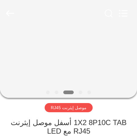
Keyouda
Electronic
Technology
Co.,ltd.
All
Rights
Reserved.
الصفحة
الرئيسية
منتجات
عرض
الواقع
الافتراضي
موصل إيثرنت RJ45
معلومات
1X2 8P10C TAB أسفل موصل إيثرنت
RJ45 مع LED
عنا