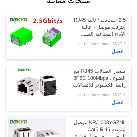
منتجات مماثلة
خريطة
الموقع
2.5 جيجابت / ثانية RJ45
إيثرنت موصل ، عالية
الأداء الصناعية الصف
سياسة
وحدات RJ45 جاك
Please contact us to get the latest price. MOQ:1 قطعة
الخصوصية
اتصل
مصدر اتصالات RJ45 مع
الضوء ، 8P8C 100Mbps
رابط الكمبيوتر للاتصالات
KRJ-SH105WDENL
Please contact us to get the latest price. MOQ:1 قطعة
اتصل
KRJ-003YGZNL موصل
إيثرنت Cat5 Rj45
المحمي مع محول Y / G