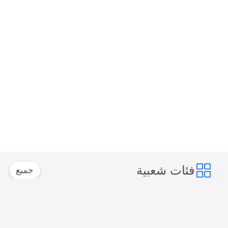
فئات شعبية
جميع
موصل إيثرنت RJ45
RJ45 موصل محمية