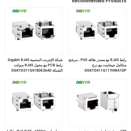
Recommended Products
جولة
في
المعمل
مراقبة
رابط RJ45 مع مصدر طاقة POE ، مرشح
شبكة الإنترنت المحمية Gigabit RJ45
الجودة
متكامل جيجابيت مع درع
رابط PCB مع محول RJ45 سوكت
DGKYD411Q117HWA1DP
الشبكة DGKYD311Q018DE3A4D
اتصل
بنا
اطلب
اقتباس