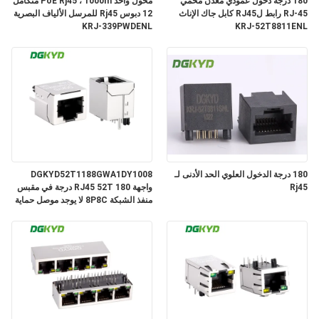
180 درجة دخول عمودي معدن محمي
محول واحد PoE Rj45 ، 1000m متكامل
خريطة
RJ-45 رابط لRJ45 كابل جاك الإناث
12 دبوس Rj45 للمرسل الألياف البصرية
KRJ-339PWDENL
KRJ-52T8811ENL
الموقع
سياسة
الخصوصية
180 درجة الدخول العلوي الحد الأدنى لـ
DGKYD52T1188GWA1DY1008
Rj45
واجهة RJ45 52T 180 درجة في مقبس
منفذ الشبكة 8P8C لا يوجد موصل حماية
خفيف