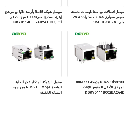
موصل اتصالات مع مغناطيسات مدمجة
موصل شبكة RJ45 بأربعة خلايا مع مرشح
مقبس معياري RJ45 منفذ واحد 25.4
إيثرنت مدمج بسرعة 100 ميجابت في
ملم KRJ-019SHZNL
الثانية DGKYD114B002AB2A1D3
RJ45 Ethernet مدمجة 100Mbps
محول الشبكة المتكاملة ذو الخلية
المرفق الأفقي المقبس الإناث
الواحدة RJ45 100Mbps مع واجهة
DGKYD111B002BA2A4D
الشبكة الخفيفة
DGKYD311B074DB2A4DN