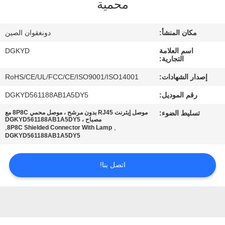
محمية
جولة
مكان المنشأ:
دونغقوان الصين
في
اسم العلامة
DGKYD
المعمل
التجارية:
إصدار الشهادات:
RoHS/CE/UL/FCC/CE/ISO9001/ISO14001
مراقبة
رقم الموديل:
DGKYD561188AB1A5DY5
الجودة
تسليط الضوء:
موصل إيثرنت RJ45 بدون مرشح ، موصل محمي 8P8C مع
مصباح ، DGKYD561188AB1A5DY5
,
,
8P8C Shielded Connector With Lamp
DGKYD561188AB1A5DY5
اتصل
بنا
اتصل بنا!
اطلب
اقتباس