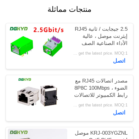
خريطة
منتجات مماثلة
الموقع
2.5 جيجابت / ثانية RJ45
إيثرنت موصل ، عالية
سياسة
الأداء الصناعية الصف
الخصوصية
وحدات RJ45 جاك
Please contact us to get the latest price. MOQ:1 قطعة
اتصل
مصدر اتصالات RJ45 مع
الضوء ، 8P8C 100Mbps
رابط الكمبيوتر للاتصالات
KRJ-SH105WDENL
Please contact us to get the latest price. MOQ:1 قطعة
اتصل
KRJ-003YGZNL موصل