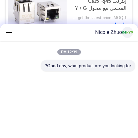
إيثرنت Cat5 Rj45
المحمي مع محول Y / G
LED
Please contact us to get the latest price. MOQ:1 قطعة
اتصل
Nicole Zhuo
فئات شعبية
جميع
12:39 PM
Good day, what product are you looking for?
موصل إيثرنت RJ45
RJ45 موصل محمية
RJ45 موصلات متعددة
ميناء RJ45 واحدة
الموصل
CAT6 موصل RJ45
RJ11 جاك
RJ45 مع محول
منفذ RJ45 SMD