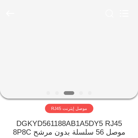
Keyouda
Electronic
Technology
Co.,ltd.
All
Rights
Reserved.
الصفحة
الرئيسية
منتجات
عرض
الواقع
الافتراضي
موصل إيثرنت RJ45
معلومات
DGKYD561188AB1A5DY5 RJ45
موصل 56 سلسلة بدون مرشح 8P8C
عنا