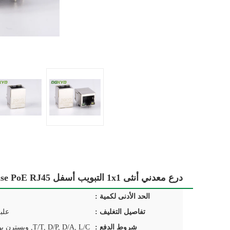
درع معدني أنثى 1x1 التبويب أسفل 100base PoE RJ45 شبكة جاك مع الصمام لجهاز فك التشفير
الحد الأدنى لكمية :
تفاصيل التغليف :
علب
شروط الدفع :