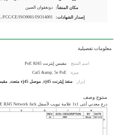
دونغقوان الصين
مكان المنشأ:
/FCC/CE/ISO9001/ISO14001
إصدار الشهادات:
معلومات تفصيلية
اسم المنتج:
مقبس إيثرنت PoE RJ45
ميزة:
Cat5 &amp; 5e PoE
إبراز:
منفذ إيثرنت rj45
,
موصل rj45 متعدد
,
مقبس ش
منتوج وصف
درع معدني أنثى 1x1 علامة تبويب لأسفل 100base PoE RJ45 Network Jack مع Led لجهاز فك التشفير