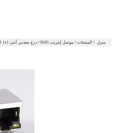
منزل
المنتجات
موصل إيثرنت RJ45
درع معدني أنثى 1x1 التبويب أسفل 100base PoE RJ45 شبكة جاك مع الصمام لجهاز فك التشفير