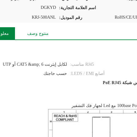
DGKYD
اسم العلامة التجارية:
KRJ-500ANL
RoHS/CE/UL
رقم الموديل:
منتوج وصف
معلوم
RJ45 مناسب:
لكابل إيثرنت CAT5 &amp; 6 أو UTP
أصابع LEDS / EMI:
حسب حاجتك
بكة PoE RJ45