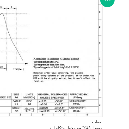
صفات
موصل RJ45 مع محول متكامل /