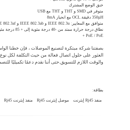
خنق الوضع المشترك
متوفر في SMD و THT و THT مع USB
350µH دقيقة.OCL مع انحياز 8mA
متوافق مع المعايير: IEEE 802.3u و IEEE 802.3ab و IEEE 802.3af و IEEE 802.3at والقادم IEE 802.3bt
نطاق درجة حرارة ممتد من -40 درجة مئوية إلى + 85 درجة مئوية متاح
PoE / PoE +
بصفتنا شركة مبتكرة لتصنيع الموصلات ، فإن خطنا الو
العثور على حلول اتصال فعالة من حيث التكلفة لكل نوع من
والوقت اللازم للتسويق.حتى أننا نقدم دعمًا تكميليًا للتصميم لعملاء OEM و ODM لتقليل وقت التطوير وض
بطاقة:
منفذ Rj45 إيثرنت
موصل إيثرنت Rj45
منفذ إيثرنت Rj45