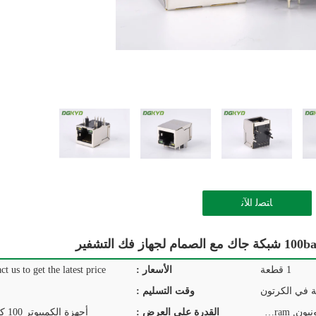
ﺎﺘﺼﻟ ﺍﻶﻧ
1 قطعة
الأسعار :
ct us to get the latest price.
ة في الكرتون
وقت التسليم :
T/T, D/P, D/A, L/C, ويسترن يونيون, MoneyGram
القدرة على العرض :
أجهزة الكمبيوتر 100 كيلو في اليوم