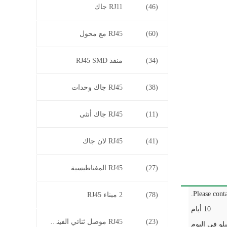
(46)
RJ11 جاك
(60)
RJ45 مع محول
(34)
منفذ RJ45 SMD
(38)
RJ45 جاك وحدات
(11)
RJ45 جاك أنثى
(41)
RJ45 لان جاك
(27)
RJ45 المغناطيسية
Please conta
(78)
2 ميناء RJ45
10 أيام
(23)
RJ45 موصل ثنائي الفينيل متعدد الكلور