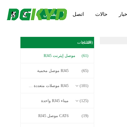
خبار
حالات
اتصل
يقتبس
(1284)
المنتجات
(61)
موصل إيثرنت RJ45
(65)
RJ45 موصل محمية
(101)
RJ45 موصلات متعددة الموصل
(125)
ميناء RJ45 واحدة
(19)
CAT6 موصل RJ45