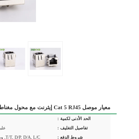
معيار موصل Cat 5 RJ45 إيثرنت مع محول مغناطيسي مخصص
الحد الأدنى لكمية :
تفاصيل التغليف :
علب
شروط الدفع :
T/T, D/P, D/A, L/C, ويسترن يونيون,