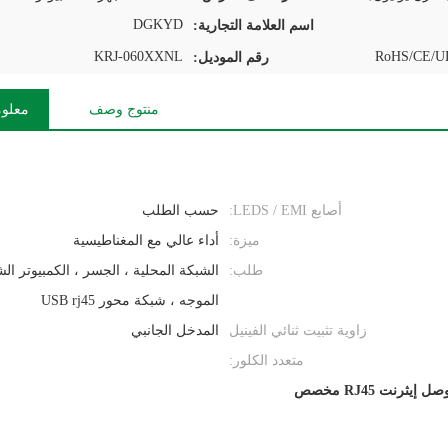
DGKYD
اسم العلامة التجارية:
KRJ-060XXNL
RoHS/CE/UL
رقم الموديل:
منتوج وصف
معلوم
أصابع LEDS / EMI:
حسب الطلب
ميزة:
أداء عالي مع المغناطيسية
طلب:
الشبكة المحلية ، الجسر ، الكمبيوتر ا
الموجه ، شبكة محور USB rj45
زاوية تثبيت ثنائي الفينيل
المدخل الجانبي
متعدد الكلور:
ل إيثرنت RJ45 مخصص