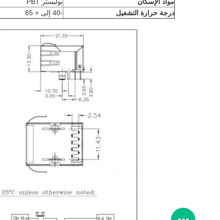
مواد الإسكان
بوليستر PBT
درجة حرارة التشغيل
-40 إلى + 85