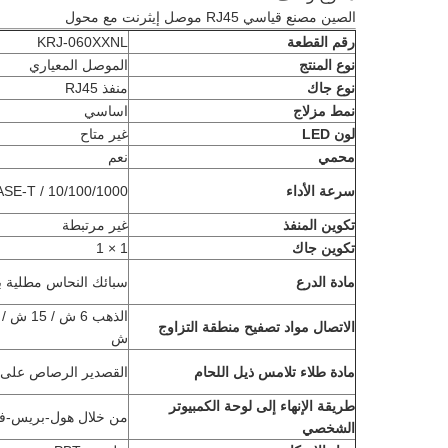
الصين مصنع قياسي RJ45 موصل إيثرنت مع محول
رقم القطعة
KRJ-060XXNL
نوع المنتج
الموصل المعياري
نوع جاك
منفذ RJ45
نمط مزلاج
اساسي
لون LED
غير متاح
محمي
نعم
سرعة الأداء
10/100/1000 / 10G BASE-T
تكوين المنفذ
غير مرتبطة
تكوين جاك
1 × 1
مادة الدرع
سبائك النحاس مطلية با
الاتصال مواد تصفيح منطقة التزاوج
ش
مادة طلاء تلامس ذيل اللحام
القصدير الرصاص على ا
طريقة الإنهاء إلى لوحة الكمبيوتر
من خلال هول-بريس-ف
الشخصي