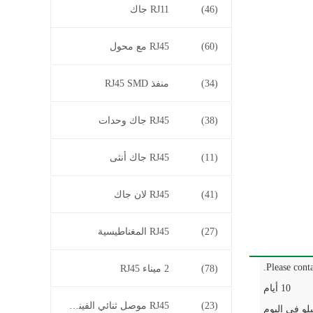
(46)
RJ11 جاك
(60)
RJ45 مع محول
(34)
منفذ RJ45 SMD
(38)
RJ45 جاك وحدات
(11)
RJ45 جاك أنثى
(41)
RJ45 لان جاك
(27)
RJ45 المغناطيسية
Please conta
(78)
2 ميناء RJ45
10 أيام
(23)
RJ45 موصل ثنائي الفينيل متعدد الكلور