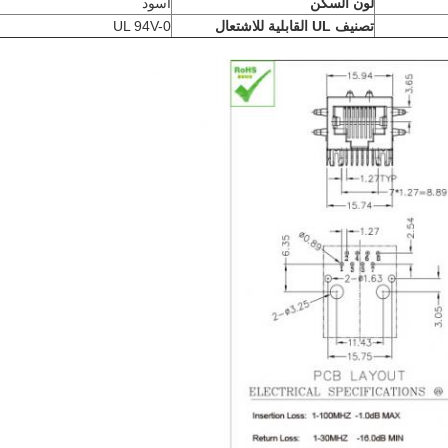
لون السكن
أسود
تصنيف UL القابلية للاشتعال
UL 94V-0