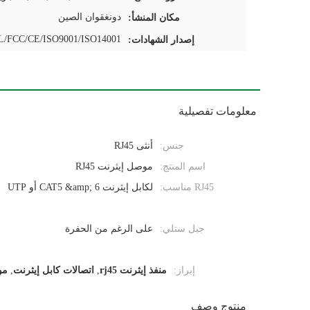
دونغقوان الصين
مكان المنشأ:
/FCC/CE/ISO9001/ISO14001
إصدار الشهادات:
معلومات تفصيلية
جنس:
أنثى RJ45
اسم المنتج:
موصل إيثرنت RJ45
RJ45 مناسب:
لكابل إيثرنت CAT5 &amp; 6 أو UTP
جبل ستلي:
على الرغم من الحفرة
إبراز:
منفذ إيثرنت rj45
,
اتصالات كابل إيثرنت
,
موص
منتوج وصف