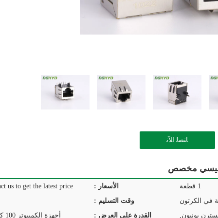
ﺎﺘﺼﻟ ﺍﻶﻧ
1 قطعة
الأسعار :
ct us to get the latest price.
ة في الكرتون
وقت التسليم :
القدرة على العرض :
أجهزة الكمبيوتر 100 كيلو في اليوم