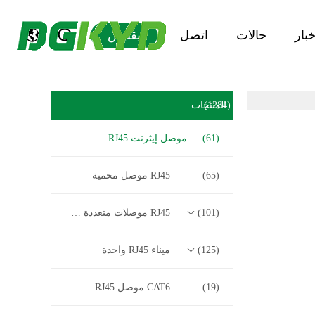
خبار
حالات
اتصل
يقتبس
(1284)
المنتجات
(61)
موصل إيثرنت RJ45
(65)
RJ45 موصل محمية
(101)
RJ45 موصلات متعددة الموصل
(125)
ميناء RJ45 واحدة
(19)
CAT6 موصل RJ45