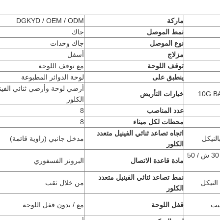
ماركة
DGKYD / OEM / ODM
نمط الموصل
جاك
نوع الموصل
جاك وحدات
مزلاج
أسفل
توقف اللوحة
مع توقف اللوحة
ينطبق على
لوحة الدوائر المطبوعة
أرضي لوحة وأرضي ثنائي الفين
خيارات التأريض
الكلور
عدد المناصب
8
محطات لكل ميناء
8
اتجاه تصاعد ثنائي الفينيل متعدد
لنيكل
مدخل جانبي (زاوية قائمة)
الكلور
الذهب 6 ش / 15 ش / 30 ش / 50
مادة قاعدة الاتصال
البرونز الفسفوري
نمط تصاعد ثنائي الفينيل متعدد
لنيكل
من خلال ثقب
الكلور
يت
قفل اللوحة
مع / بدون قفل اللوحة