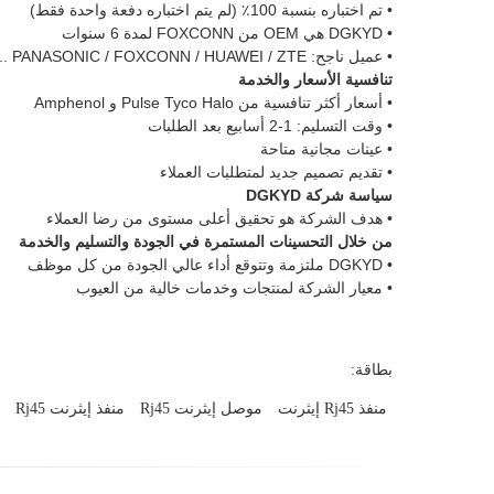
• تم اختباره بنسبة 100٪ (لم يتم اختباره دفعة واحدة فقط)
• DGKYD هي OEM من FOXCONN لمدة 6 سنوات
• عميل ناجح: PANASONIC / FOXCONN / HUAWEI / ZTE ...
تنافسية الأسعار والخدمة
• أسعار أكثر تنافسية من Pulse Tyco Halo و Amphenol
• وقت التسليم: 1-2 أسابيع بعد الطلبات
• عينات مجانية متاحة
• تقديم تصميم جديد لمتطلبات العملاء
سياسة شركة DGKYD
• هدف الشركة هو تحقيق أعلى مستوى من رضا العملاء
من خلال التحسينات المستمرة في الجودة والتسليم والخدمة
• DGKYD ملتزمة وتتوقع أداء عالي الجودة من كل موظف
• معيار الشركة لمنتجات وخدمات خالية من العيوب
بطاقة:
منفذ Rj45 إيثرنت
موصل إيثرنت Rj45
منفذ إيثرنت Rj45