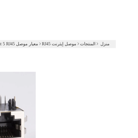
منزل
المنتجات
موصل إيثرنت RJ45
معيار موصل Cat 5 RJ45 إيثرنت مع محول مغناطيسي مخصص